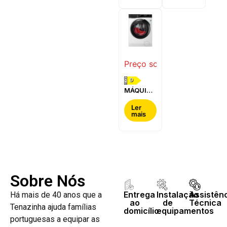
WQG24200ES
WQ42G200ES
Preço sob consulta
D
MÁQUINA
DE LAVAR
E SECAR
Ler
mais
ROUPA
AEG -
LWR7304L4B
Sobre Nós
Entrega
Instalação
Assistên
Há mais de 40 anos que a
ao
de
Técnica
Tenazinha ajuda famílias
domicílio
equipamentos
portuguesas a equipar as