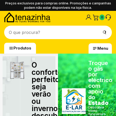
Preços exclusivos para compras online. Promoções e campanhas
podem não estar disponíveis na loja física.
0
Produtos
Menu
Troque
O
o gás
conforto
por
perfeito,
eléctrico
seja
com
apoio
verão
do
ou
Estado
inverno,
Descubra
como
descubra
funciona o