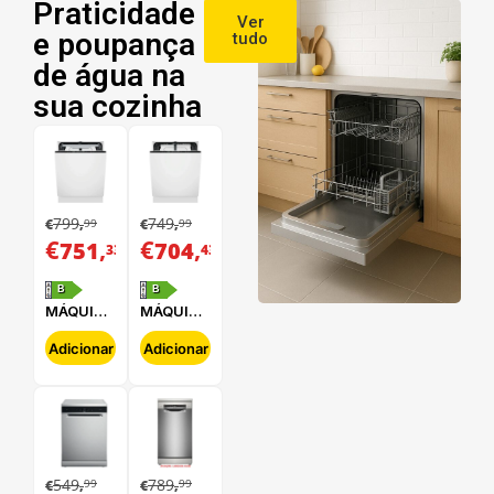
Praticidade
Ver
e poupança
tudo
de água na
sua cozinha
799
749
99
99
€
,
€
,
€
,
€
,
751
704
33
43
B
B
MÁQUINA
MÁQUINA
DE LAVAR
DE LAVAR
LOUÇA
LOUÇA
Adicionar
Adicionar
ELECTROLUX
ELECTROLUX
-
-
E62LB202S
E62LB100S
549
789
99
99
€
,
€
,