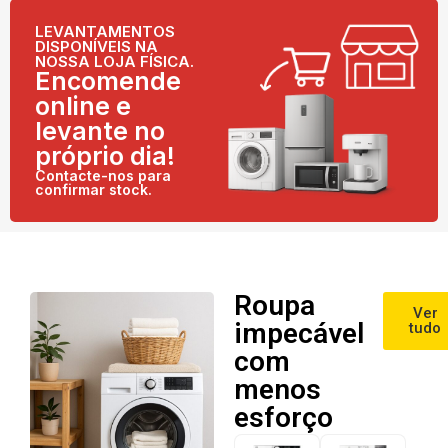
LEVANTAMENTOS
DISPONÍVEIS NA
NOSSA LOJA FÍSICA.
Encomende
online e
levante no
próprio dia!
Contacte-nos para
confirmar stock.
Roupa
Ver
impecável
tudo
com
menos
esforço