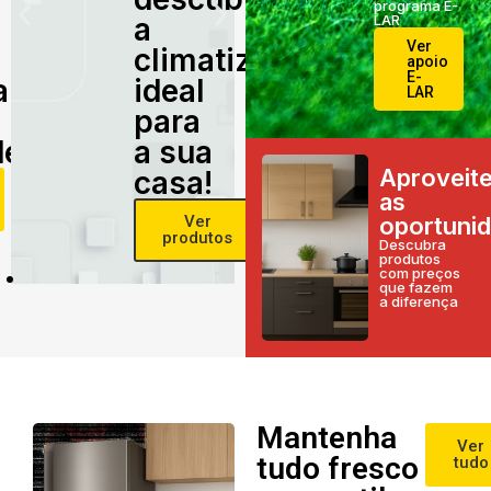
programa E-
a
LAR
Ver
climatização
apoio
E-
alidade
ideal
LAR
para
e!
a sua
Aproveit
casa!
as
Ver
oportuni
produtos
Descubra
produtos
com preços
que fazem
a diferença
Mantenha
Ver
tudo fresco
tudo