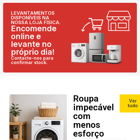
LEVANTAMENTOS
DISPONÍVEIS NA
NOSSA LOJA FÍSICA.
Encomende
online e
levante no
próprio dia!
Contacte-nos para
confirmar stock.
Roupa
Ver
impecável
tudo
com
menos
esforço