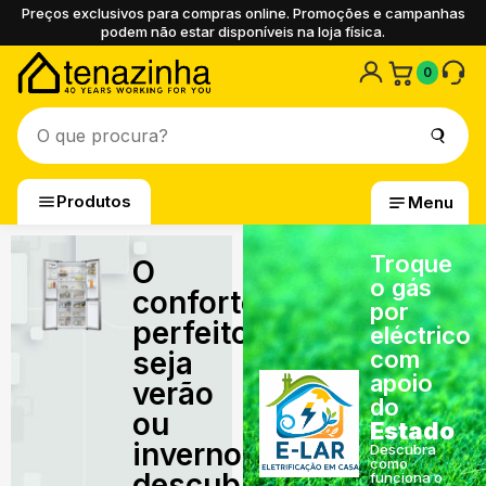
Preços exclusivos para compras online. Promoções e campanhas
podem não estar disponíveis na loja física.
0
Produtos
Menu
Troque
O
o gás
conforto
por
perfeito,
eléctrico
seja
com
apoio
verão
do
ou
Estado
inverno,
Descubra
como
descubra
funciona o