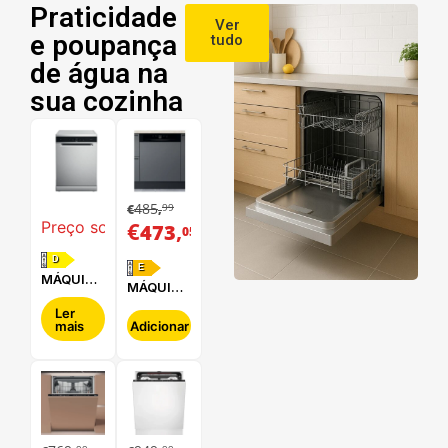
Praticidade
Ver
e poupança
tudo
de água na
sua cozinha
485
99
€
,
€
,
Preço sob consulta
473
05
D
E
MÁQUINA
MÁQUINA
DE LAVAR
DE LAVAR
LOUÇA
Ler
LOUÇA
mais
Adicionar
WHIRLPOOL
HOTPOINT
- WFC
- HBC
3C34 P X
2B+26 B