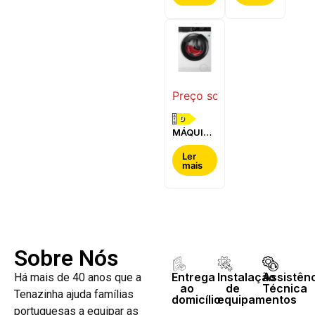
BOSCH -
-
WQG24200ES
WQ42G200ES
Preço sob consulta
D
MÁQUINA
DE LAVAR
E SECAR
Ler
mais
ROUPA
AEG -
LWR7304L4B
Sobre Nós
Entrega
Instalação
Assistên
Há mais de 40 anos que a
ao
de
Técnica
Tenazinha ajuda famílias
domicílio
equipamentos
portuguesas a equipar as