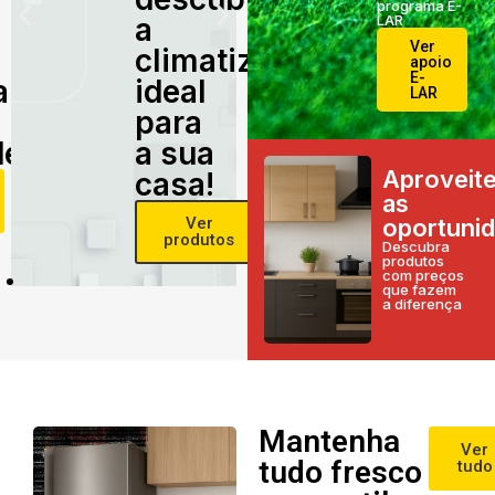
programa E-
a
LAR
Ver
climatização
apoio
E-
alidade
ideal
LAR
para
e!
a sua
Aproveit
casa!
as
Ver
oportuni
produtos
Descubra
produtos
com preços
que fazem
a diferença
Mantenha
Ver
tudo fresco
tudo