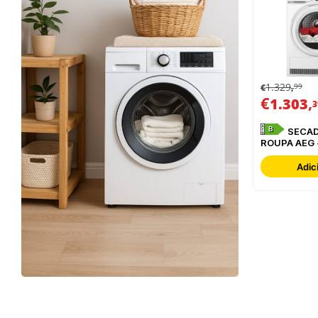
1.329
99
€
,
€
,
1.303
3
B
SECADOR DE
ROUPA AEG 
TR839T4P
Adic