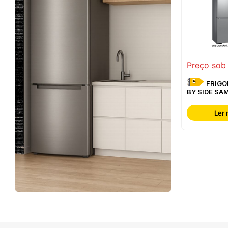
Preço sob
E
FRIGORÍFICO SIDE
BY SIDE SA
RF65DG960
Ler 