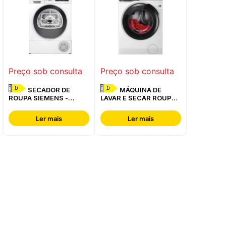
Preço sob consulta
Preço sob consulta
D
D
SECADOR DE
MÁQUINA DE
ROUPA SIEMENS -
LAVAR E SECAR ROUPA
WQ42G200ES
AEG - LWR7304L4B
Ler mais
Ler mais