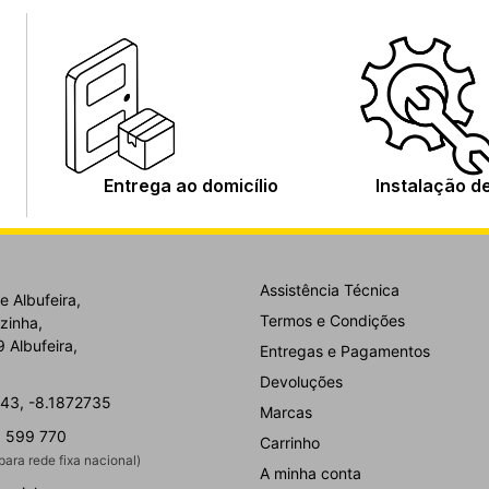
Entrega ao domicílio
Instalação d
Assistência Técnica
e Albufeira,
Termos e Condições
zinha,
 Albufeira,
Entregas e Pagamentos
Devoluções
43, -8.1872735
Marcas
 599 770
Carrinho
ara rede fixa nacional)
A minha conta