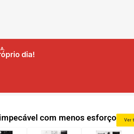
A.
óprio dia!
impecável com menos esforço
Ver 