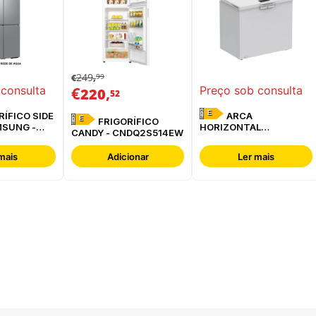
249
99
€
,
€
,
 consulta
Preço sob consulta
220
52
E
ARCA
E
FRIGORÍFICO
MSUNG -
HORIZONTAL
CANDY - CNDQ2S514EW
ESREF
WHIRLPOOL -
W3RHS24EW
mais
Adicionar
Ler mais