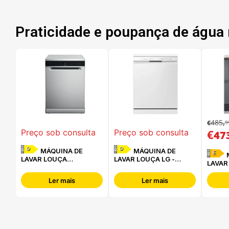
Praticidade e poupança de água 
485
9
€
,
€
Preço sob consulta
Preço sob consulta
47
D
D
MÁQUINA DE
MÁQUINA DE
E
MÁQUINA DE
LAVAR LOUÇA
LAVAR LOUÇA LG -
LAVAR
WHIRLPOOL - WFC
DF242FW
HOTPO
3C34 P X
2B+26
Ler mais
Ler mais