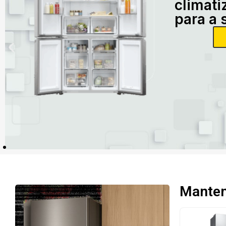
climati
para a 
Mantenh