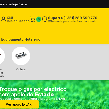
is na loja física.
Olá!
Suporte
(+351) 289 599 770
0
Iniciar Sessão
(Chamada para rede fixa nacional)
Equipamento Hoteleiro
a,
Outros
a e
ção
Troque o gás por eléctrico
com apoio do
Estado
Descubra como funciona o programa E-LAR
Ver apoio E-LAR