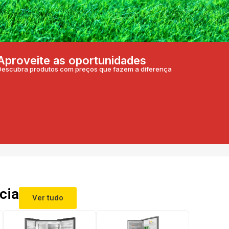
Aproveite as oportunidades
Descubra produtos com preços que fazem a diferença
cia
Ver tudo