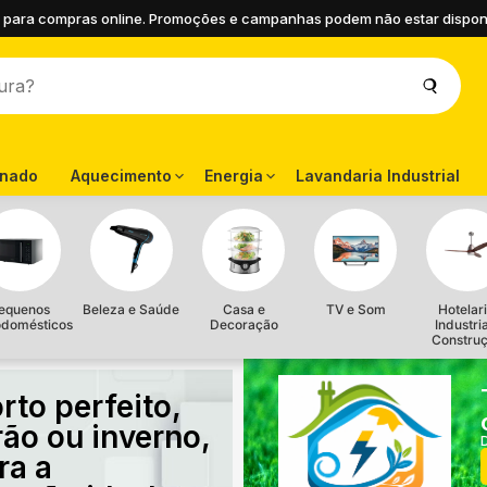
 para compras online. Promoções e campanhas podem não estar disponíve
onado
Aquecimento
Energia
Lavandaria Industrial
equenos
Beleza e Saúde
Casa e
TV e Som
Hotelari
odomésticos
Decoração
Industri
Constru
rto perfeito,
rão ou inverno,
ra a