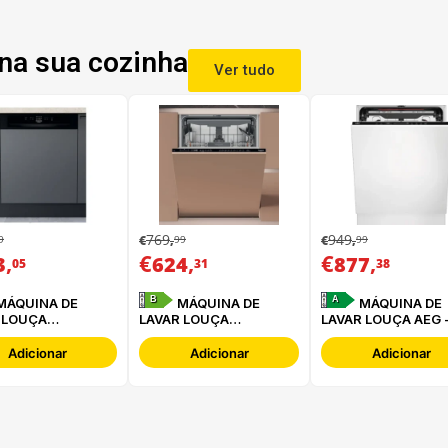
na sua cozinha
Ver tudo
769
949
9
99
99
€
,
€
,
,
€
,
€
,
3
624
877
05
31
38
B
A
MÁQUINA DE
MÁQUINA DE
 LOUÇA
LAVAR LOUÇA
LAVAR LOUÇA AEG 
INT - HBC
HOTPOINT -
FSE76727P
 B
HA6IB16B2M6L0
Adicionar
Adicionar
Adicionar