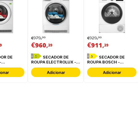
979
929
99
99
€
,
€
,
€
,
€
,
960
911
9
39
39
C
D
SECADOR DE
SECADOR DE
-
ROUPA ELECTROLUX -
ROUPA BOSCH -
BC
EDI629G4BO
WQG24200ES
ionar
Adicionar
Adicionar