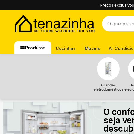
Preços exclusivos
Produtos
Cozinhas
Móveis
Ar Condici
Grandes
P
eletrodomésticos
eletr
O confo
seja ve
descub