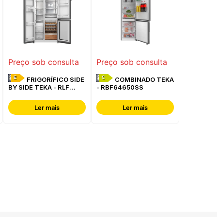
Preço sob consulta
Preço sob consulta
E
C
FRIGORÍFICO SIDE
COMBINADO TEKA
BY SIDE TEKA - RLF
- RBF64650SS
85950 GBK
Ler mais
Ler mais