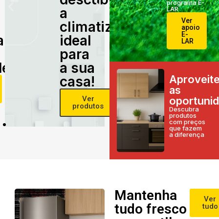
programa E-
a
LAR
Ver
climatização
apoio
E-
alidade
ideal
LAR
para
e!
a sua
Aproveit
casa!
as
Ver
oportuni
produtos
Descubra
produtos
com preços
que fazem
a diferença
Mantenha
Ver
tudo fresco
tudo