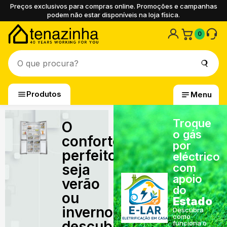
Preços exclusivos para compras online. Promoções e campanhas
podem não estar disponíveis na loja física.
0
Produtos
Menu
Troque
O
o gás
conforto
por
perfeito,
eléctrico
seja
com
apoio
verão
do
ou
Estado
inverno,
Descubra
como
descubra
funciona o