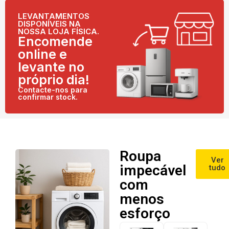
LEVANTAMENTOS
DISPONÍVEIS NA
NOSSA LOJA FÍSICA.
Encomende
online e
levante no
próprio dia!
Contacte-nos para
confirmar stock.
Roupa
Ver
impecável
tudo
com
menos
esforço