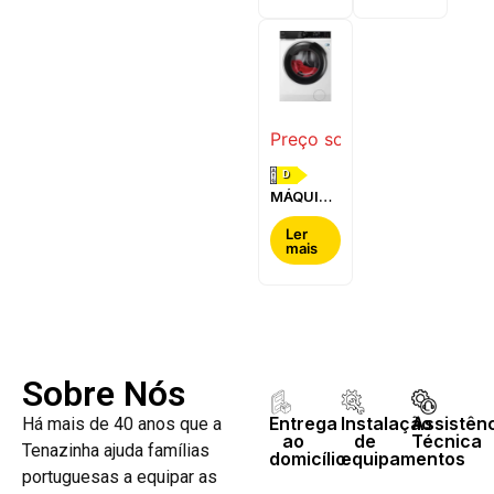
WQG24200ES
WQ42G200ES
Preço sob consulta
D
MÁQUINA
DE LAVAR
E SECAR
Ler
mais
ROUPA
AEG -
LWR7304L4B
Sobre Nós
Entrega
Instalação
Assistên
Há mais de 40 anos que a
ao
de
Técnica
Tenazinha ajuda famílias
domicílio
equipamentos
portuguesas a equipar as