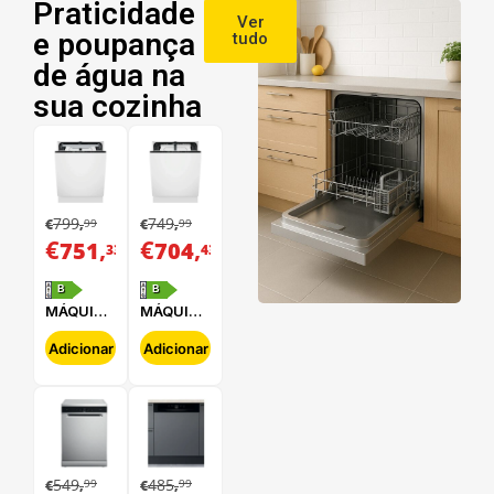
Praticidade
Ver
e poupança
tudo
de água na
sua cozinha
799
749
99
99
€
,
€
,
€
,
€
,
751
704
33
43
B
B
MÁQUINA
MÁQUINA
DE LAVAR
DE LAVAR
LOUÇA
LOUÇA
Adicionar
Adicionar
ELECTROLUX
ELECTROLUX
-
-
E62LB202S
E62LB100S
549
485
99
99
€
,
€
,