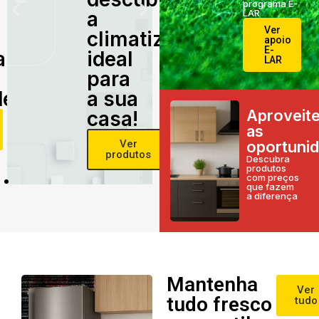
programa E-
a
LAR
Ver
climatização
apoio
E-
alidade
ideal
LAR
para
e!
a sua
Aproveit
casa!
as
Ver
oportuni
produtos
Descubra
produtos
com preços
que fazem
a diferença
Mantenha
Ver
tudo fresco
tudo