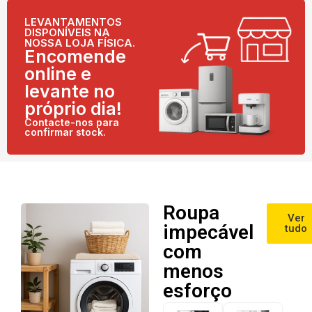
LEVANTAMENTOS
DISPONÍVEIS NA
NOSSA LOJA FÍSICA.
Encomende
online e
levante no
próprio dia!
Contacte-nos para
confirmar stock.
Roupa
Ver
impecável
tudo
com
menos
esforço