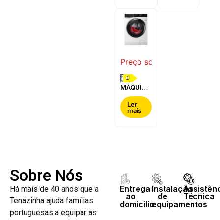
WQG24200ES
WQ42G200ES
Preço sob consulta
D
MÁQUINA
DE LAVAR
E SECAR
Ler
mais
ROUPA
AEG -
LWR7304L4B
Sobre Nós
Entrega
Instalação
Assistên
Há mais de 40 anos que a
ao
de
Técnica
Tenazinha ajuda famílias
domicílio
equipamentos
portuguesas a equipar as