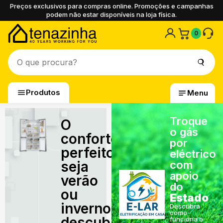
Preços exclusivos para compras online. Promoções e campanhas
podem não estar disponíveis na loja física.
0
Produtos
Menu
Troque
O
o gás
conforto
por
perfeito,
eléctrico
seja
com
apoio
verão
do
ou
Estado
inverno,
Descubra
como
descubra
funciona o