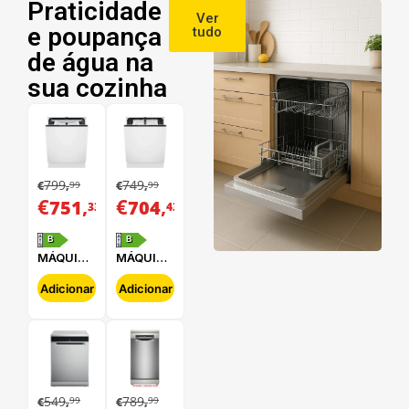
Praticidade
Ver
e poupança
tudo
de água na
sua cozinha
799
749
99
99
€
,
€
,
€
,
€
,
751
704
33
43
B
B
MÁQUINA
MÁQUINA
DE LAVAR
DE LAVAR
LOUÇA
LOUÇA
Adicionar
Adicionar
ELECTROLUX
ELECTROLUX
-
-
E62LB202S
E62LB100S
549
789
99
99
€
,
€
,