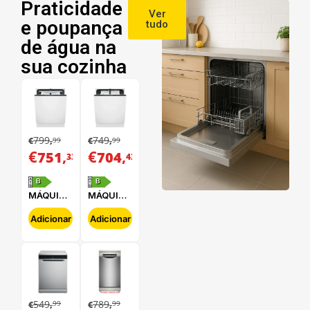
Praticidade
Ver
e poupança
tudo
de água na
sua cozinha
799
749
99
99
€
,
€
,
€
,
€
,
751
704
33
43
B
B
MÁQUINA
MÁQUINA
DE LAVAR
DE LAVAR
LOUÇA
LOUÇA
Adicionar
Adicionar
ELECTROLUX
ELECTROLUX
-
-
E62LB202S
E62LB100S
549
789
99
99
€
,
€
,