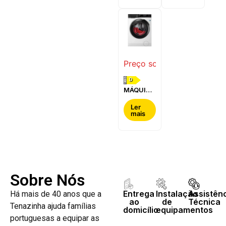
WQG24200ES
WQ42G200ES
Preço sob consulta
D
MÁQUINA
DE LAVAR
E SECAR
Ler
mais
ROUPA
AEG -
LWR7304L4B
Sobre Nós
Entrega
Instalação
Assistên
Há mais de 40 anos que a
ao
de
Técnica
Tenazinha ajuda famílias
domicílio
equipamentos
portuguesas a equipar as