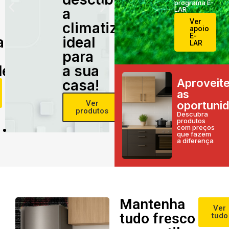
programa E-
a
LAR
Ver
climatização
apoio
E-
alidade
ideal
LAR
para
e!
a sua
Aproveit
casa!
as
Ver
oportuni
produtos
Descubra
produtos
com preços
que fazem
a diferença
Mantenha
Ver
tudo fresco
tudo