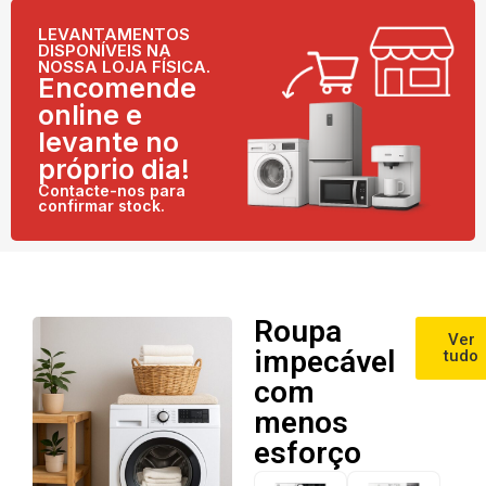
LEVANTAMENTOS
DISPONÍVEIS NA
NOSSA LOJA FÍSICA.
Encomende
online e
levante no
próprio dia!
Contacte-nos para
confirmar stock.
Roupa
Ver
impecável
tudo
com
menos
esforço