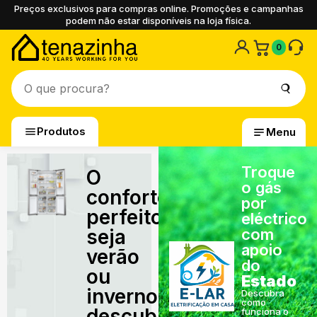
Preços exclusivos para compras online. Promoções e campanhas
podem não estar disponíveis na loja física.
0
Produtos
Menu
Troque
O
o gás
conforto
por
perfeito,
eléctrico
seja
com
apoio
verão
do
ou
Estado
inverno,
Descubra
como
descubra
funciona o