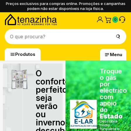
Preços exclusivos para compras online. Promoções e campanhas
podem não estar disponíveis na loja física.
0
Produtos
Menu
Troque
O
o gás
conforto
por
perfeito,
eléctrico
seja
com
apoio
verão
do
ou
Estado
inverno,
Descubra
como
descubra
funciona o