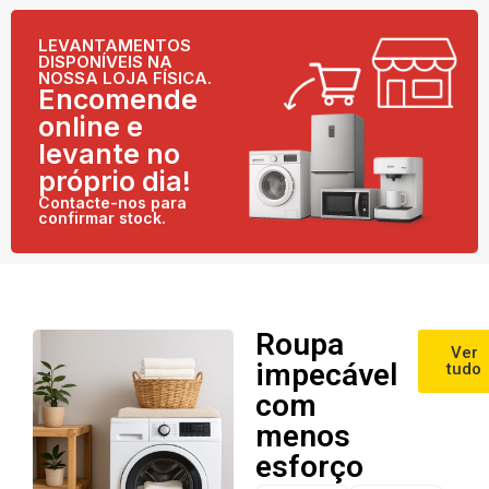
LEVANTAMENTOS
DISPONÍVEIS NA
NOSSA LOJA FÍSICA.
Encomende
online e
levante no
próprio dia!
Contacte-nos para
confirmar stock.
Roupa
Ver
impecável
tudo
com
menos
esforço