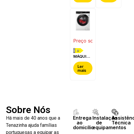
BOSCH -
-
WQG24200ES
WQ42G200ES
Preço sob consulta
D
MÁQUINA
DE LAVAR
E SECAR
Ler
mais
ROUPA
AEG -
LWR7304L4B
Sobre Nós
Entrega
Instalação
Assistên
Há mais de 40 anos que a
ao
de
Técnica
Tenazinha ajuda famílias
domicílio
equipamentos
portuguesas a equipar as