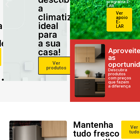
programa E-
a
LAR
Ver
climatização
apoio
E-
alidade
ideal
LAR
para
e!
a sua
Aproveit
casa!
as
Ver
oportuni
produtos
Descubra
produtos
com preços
que fazem
a diferença
Mantenha
Ver
tudo fresco
tudo