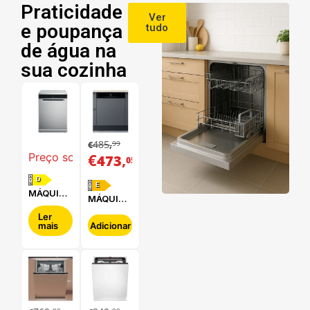
Praticidade
Ver
e poupança
tudo
de água na
sua cozinha
485
99
€
,
€
,
Preço sob consulta
473
05
D
E
MÁQUINA
MÁQUINA
DE LAVAR
DE LAVAR
LOUÇA
Ler
LOUÇA
mais
Adicionar
WHIRLPOOL
HOTPOINT
- WFC
- HBC
3C34 P X
2B+26 B