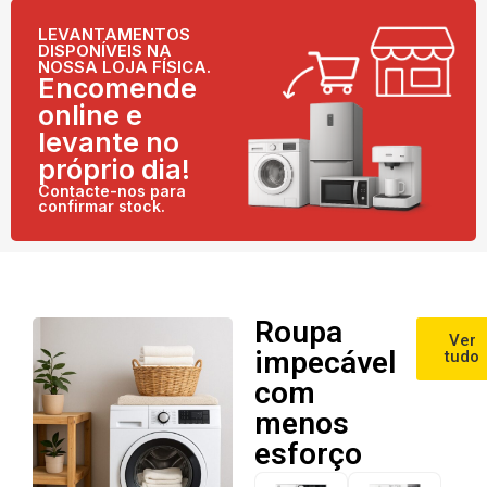
LEVANTAMENTOS
DISPONÍVEIS NA
NOSSA LOJA FÍSICA.
Encomende
online e
levante no
próprio dia!
Contacte-nos para
confirmar stock.
Roupa
Ver
impecável
tudo
com
menos
esforço