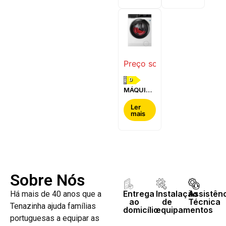
WQG24200ES
WQ42G200ES
Preço sob consulta
D
MÁQUINA
DE LAVAR
E SECAR
Ler
mais
ROUPA
AEG -
LWR7304L4B
Sobre Nós
Entrega
Instalação
Assistên
Há mais de 40 anos que a
ao
de
Técnica
Tenazinha ajuda famílias
domicílio
equipamentos
portuguesas a equipar as