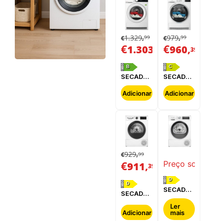
1.329
979
99
99
€
,
€
,
€
,
€
,
1.303
960
39
39
B
C
SECADOR
SECADOR
DE
DE
ROUPA
ROUPA
Adicionar
Adicionar
AEG -
ELECTROLUX
TR839T4PBC
-
EDI629G4BO
929
99
€
,
€
,
Preço sob cons
911
39
D
D
SECADOR
SECADOR
DE
DE
ROUPA
Ler
ROUPA
Adicionar
mais
SIEMENS
BOSCH -
-