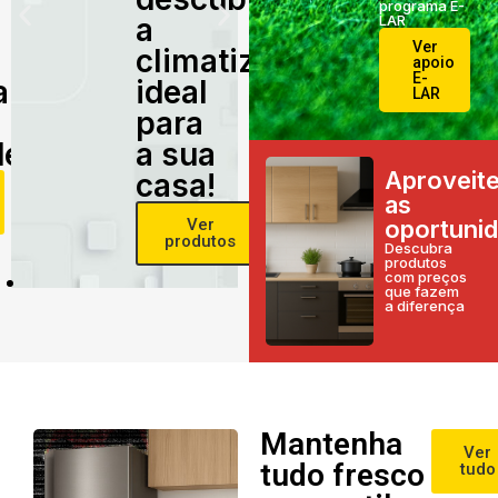
programa E-
a
LAR
Ver
climatização
apoio
E-
alidade
ideal
LAR
para
e!
a sua
Aproveit
casa!
as
Ver
oportuni
produtos
Descubra
produtos
com preços
que fazem
a diferença
Mantenha
Ver
tudo fresco
tudo