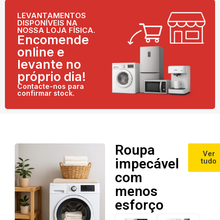
LEVANTAMENTOS
DISPONÍVEIS NA
NOSSA LOJA FÍSICA.
Encomende
online e
levante no
próprio dia!
Contacte-nos para
confirmar stock.
Roupa
Ver
impecável
tudo
com
menos
esforço