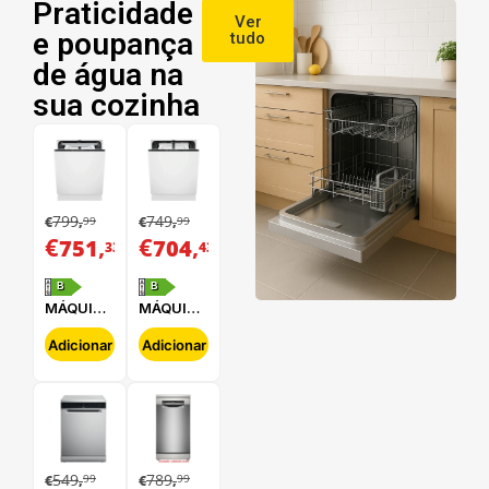
Praticidade
Ver
e poupança
tudo
de água na
sua cozinha
799
749
99
99
€
,
€
,
€
,
€
,
751
704
33
43
B
B
MÁQUINA
MÁQUINA
DE LAVAR
DE LAVAR
LOUÇA
LOUÇA
Adicionar
Adicionar
ELECTROLUX
ELECTROLUX
-
-
E62LB202S
E62LB100S
549
789
99
99
€
,
€
,