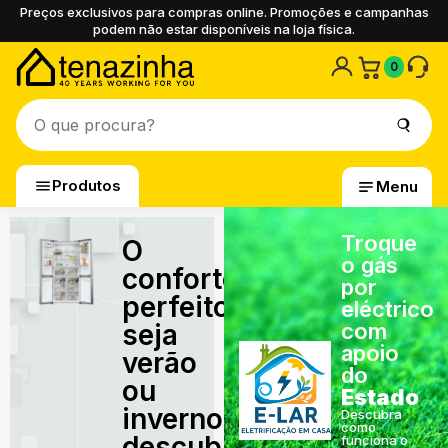
Preços exclusivos para compras online. Promoções e campanhas
podem não estar disponíveis na loja física.
0
Produtos
Menu
Troque
O
o gás
conforto
por
perfeito,
eléctrico
seja
com
apoio
verão
do
ou
Estado
inverno,
Descubra
como
descubra
funciona o