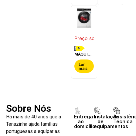
WQG24200ES
WQ42G200ES
Preço sob consulta
D
MÁQUINA
DE LAVAR
E SECAR
Ler
mais
ROUPA
AEG -
LWR7304L4B
Sobre Nós
Entrega
Instalação
Assistên
Há mais de 40 anos que a
ao
de
Técnica
Tenazinha ajuda famílias
domicílio
equipamentos
portuguesas a equipar as