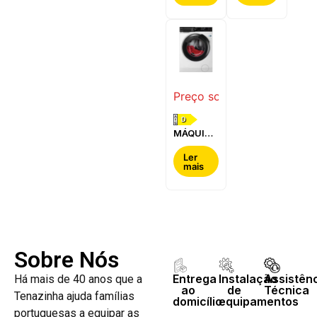
BOSCH -
-
WQG24200ES
WQ42G200ES
Preço sob consulta
D
MÁQUINA
DE LAVAR
E SECAR
Ler
mais
ROUPA
AEG -
LWR7304L4B
Sobre Nós
Entrega
Instalação
Assistên
Há mais de 40 anos que a
ao
de
Técnica
Tenazinha ajuda famílias
domicílio
equipamentos
portuguesas a equipar as