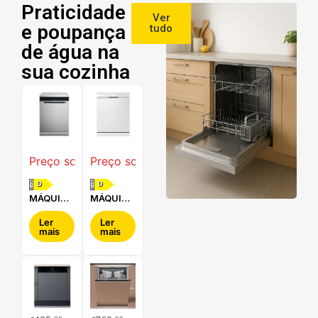
Praticidade
Ver
e poupança
tudo
de água na
sua cozinha
Preço sob consulta
Preço sob consulta
D
D
MÁQUINA
MÁQUINA
DE LAVAR
DE LAVAR
LOUÇA
LOUÇA
Ler
Ler
mais
mais
WHIRLPOOL
LG -
- WFC
DF242FW
3C34 P X