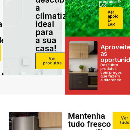
programa E-
a
LAR
Ver
climatização
apoio
E-
alidade
ideal
LAR
para
e!
a sua
Aproveit
casa!
as
Ver
oportuni
produtos
Descubra
produtos
com preços
que fazem
a diferença
Mantenha
Ver
tudo fresco
tudo