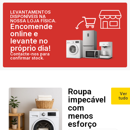
LEVANTAMENTOS
DISPONÍVEIS NA
NOSSA LOJA FÍSICA.
Encomende
online e
levante no
próprio dia!
Contacte-nos para
confirmar stock.
Roupa
Ver
impecável
tudo
com
menos
esforço