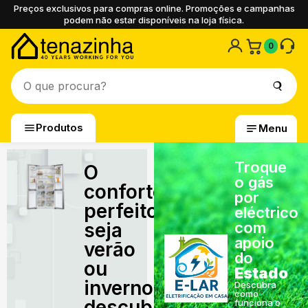
Preços exclusivos para compras online. Promoções e campanhas
podem não estar disponíveis na loja física.
0
Produtos
Menu
Troque
O
o gás
conforto
por
perfeito,
eléctrico
seja
com
apoio
verão
do
ou
Estado
inverno,
Descubra
como
descubra
funciona o