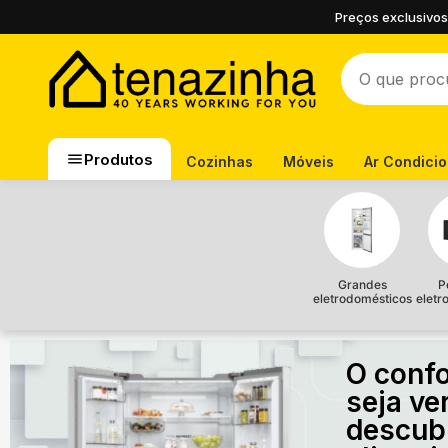
Preços exclusivos
Produtos
Cozinhas
Móveis
Ar Condici
Grandes
P
eletrodomésticos
eletr
O confo
seja ve
descub