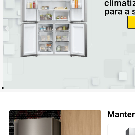
climati
para a 
Mantenh