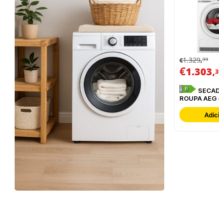
1.329
99
€
,
€
,
1.303
3
B
SECADOR DE
ROUPA AEG 
TR839T4P
Adic