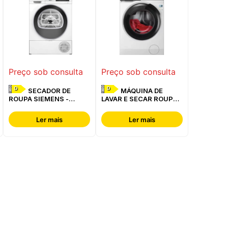
Preço sob consulta
Preço sob consulta
D
D
SECADOR DE
MÁQUINA DE
ROUPA SIEMENS -
LAVAR E SECAR ROUPA
WQ42G200ES
AEG - LWR7304L4B
Ler mais
Ler mais