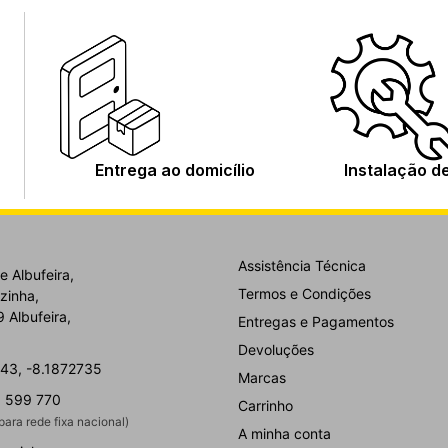
Entrega ao domicílio
Instalação d
Assistência Técnica
e Albufeira,
Termos e Condições
zinha,
 Albufeira,
Entregas e Pagamentos
Devoluções
43, -8.1872735
Marcas
 599 770
Carrinho
ara rede fixa nacional)
A minha conta