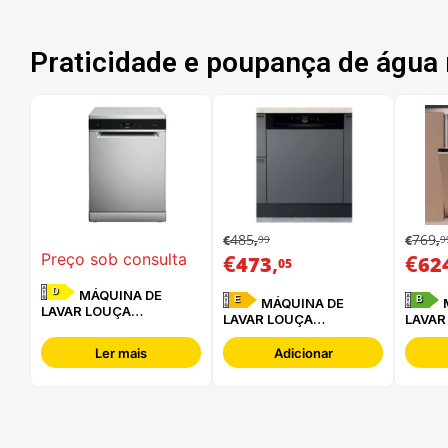
Praticidade e poupança de água 
485
769
99
9
€
,
€
,
€
,
€
Preço sob consulta
473
62
05
D
MÁQUINA DE
E
B
MÁQUINA DE
MÁQUINA DE
LAVAR LOUÇA
LAVAR LOUÇA
LAVAR
WHIRLPOOL - WFC
HOTPOINT - HBC
HOTPO
3C34 P X
2B+26 B
HA6IB
Ler mais
Adicionar