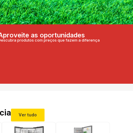
Aproveite as oportunidades
Descubra produtos com preços que fazem a diferença
cia
Ver tudo