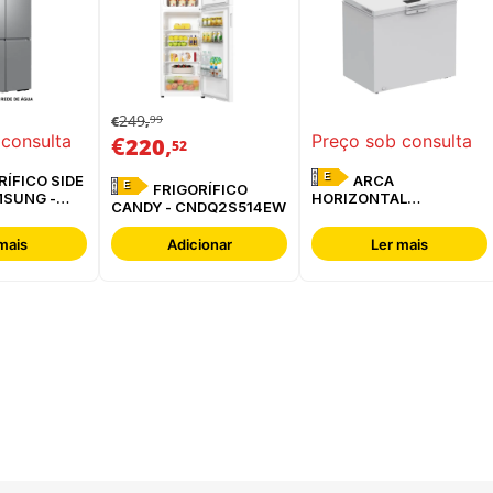
249
99
€
,
€
,
 consulta
Preço sob consulta
220
52
E
ARCA
E
FRIGORÍFICO
MSUNG -
HORIZONTAL
CANDY - CNDQ2S514EW
ESREF
WHIRLPOOL -
W3RHS24EW
mais
Adicionar
Ler mais