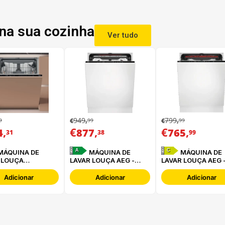
na sua cozinha
Ver tudo
949
799
9
99
99
€
,
€
,
,
€
,
€
,
4
877
765
31
38
99
A
C
MÁQUINA DE
MÁQUINA DE
 LOUÇA
LAVAR LOUÇA AEG -
LAVAR LOUÇA AEG 
INT -
FSE76727P
FSB64907Z
16B2M6L0
Adicionar
Adicionar
Adicionar