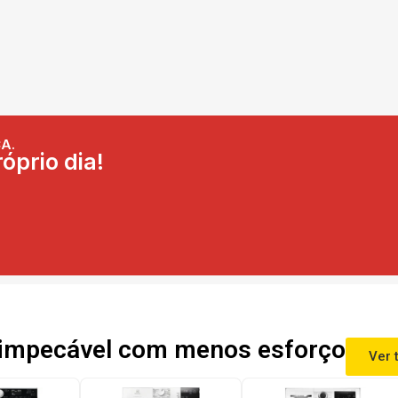
A.
óprio dia!
impecável com menos esforço
Ver 