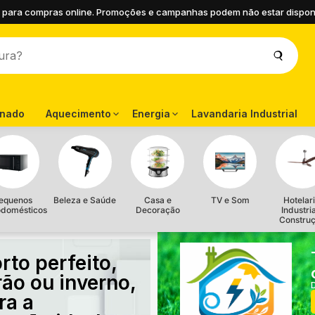
 para compras online. Promoções e campanhas podem não estar disponíve
onado
Aquecimento
Energia
Lavandaria Industrial
equenos
Beleza e Saúde
Casa e
TV e Som
Hotelari
odomésticos
Decoração
Industri
Constru
rto perfeito,
rão ou inverno,
ra a