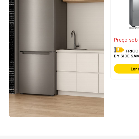
Preço sob
E
FRIGORÍFICO SIDE
BY SIDE SA
RF65DG960
Ler 