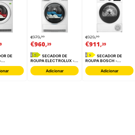
979
929
99
99
€
,
€
,
€
,
€
,
960
911
9
39
39
C
D
SECADOR DE
SECADOR DE
-
ROUPA ELECTROLUX -
ROUPA BOSCH -
BC
EDI629G4BO
WQG24200ES
ionar
Adicionar
Adicionar