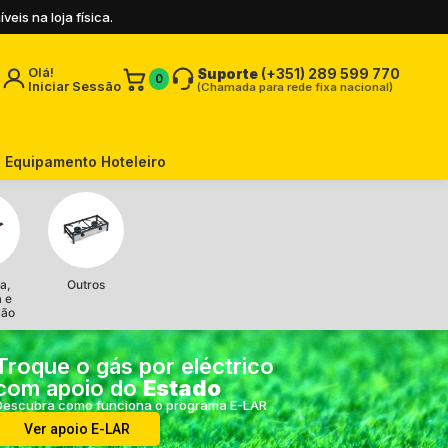
is na loja física.
Olá!
Suporte
(+351) 289 599 770
0
Iniciar Sessão
(Chamada para rede fixa nacional)
Equipamento Hoteleiro
a,
Outros
a e
ção
Troque o gás por eléctrico
com apoio do
Estado
Descubra como funciona o programa E-LAR
Ver apoio E-LAR