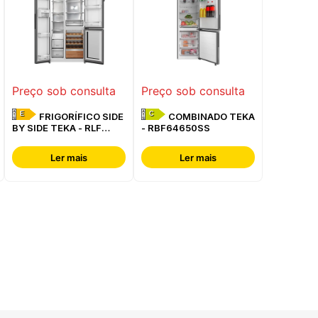
Preço sob consulta
Preço sob consulta
E
C
FRIGORÍFICO SIDE
COMBINADO TEKA
BY SIDE TEKA - RLF
- RBF64650SS
85950 GBK
Ler mais
Ler mais