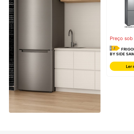
Preço sob
E
FRIGORÍFICO SIDE
BY SIDE SA
RF65DG960
Ler 