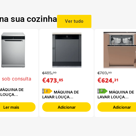
na sua cozinha
Ver tudo
485
769
99
99
€
,
€
,
€
,
€
,
 sob consulta
473
624
05
31
E
B
MÁQUINA DE
MÁQUINA DE
 LOUÇA
LAVAR LOUÇA
LAVAR LOUÇA
POOL - WFC
HOTPOINT - HBC
HOTPOINT -
P X
2B+26 B
HA6IB16B2M6L0
Ler mais
Adicionar
Adicionar