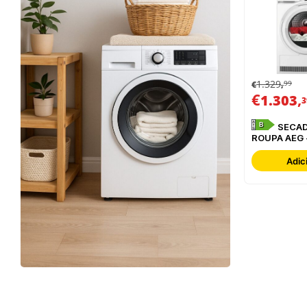
1.329
99
€
,
€
,
1.303
3
B
SECADOR DE
ROUPA AEG 
TR839T4P
Adic