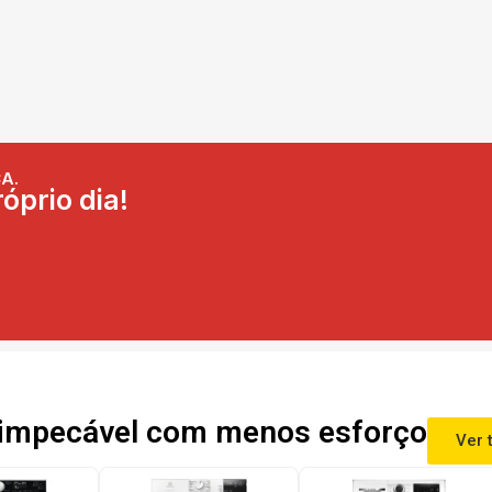
A.
óprio dia!
impecável com menos esforço
Ver 