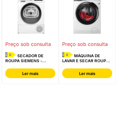
Preço sob consulta
Preço sob consulta
D
D
SECADOR DE
MÁQUINA DE
ROUPA SIEMENS -
LAVAR E SECAR ROUPA
WQ42G200ES
AEG - LWR7304L4B
Ler mais
Ler mais