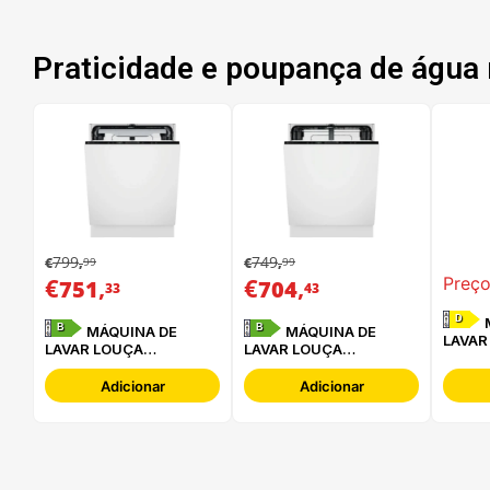
Praticidade e poupança de água 
799
749
99
99
€
,
€
,
€
,
€
,
Preço
751
704
33
43
D
MÁQUINA DE
B
B
MÁQUINA DE
MÁQUINA DE
LAVAR
LAVAR LOUÇA
LAVAR LOUÇA
WHIRL
ELECTROLUX -
ELECTROLUX -
3C34 
E62LB202S
E62LB100S
Adicionar
Adicionar