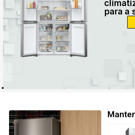
climati
para a 
Mantenh