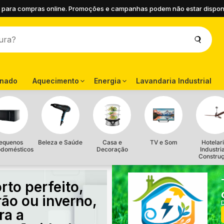
 para compras online. Promoções e campanhas podem não estar disponíve
onado
Aquecimento
Energia
Lavandaria Industrial
equenos
Beleza e Saúde
Casa e
TV e Som
Hotelari
odomésticos
Decoração
Industri
Constru
rto perfeito,
rão ou inverno,
ra a