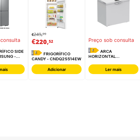
249
99
€
,
€
,
 consulta
Preço sob consulta
220
52
E
ARCA
E
FRIGORÍFICO
MSUNG -
HORIZONTAL
CANDY - CNDQ2S514EW
ESREF
WHIRLPOOL -
W3RHS24EW
mais
Adicionar
Ler mais