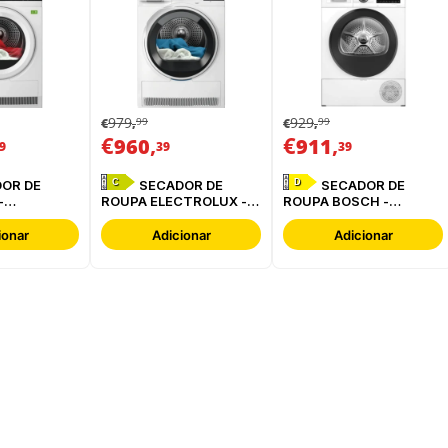
979
929
99
99
€
,
€
,
€
,
€
,
960
911
9
39
39
C
D
SECADOR DE
SECADOR DE
-
ROUPA ELECTROLUX -
ROUPA BOSCH -
BC
EDI629G4BO
WQG24200ES
ionar
Adicionar
Adicionar