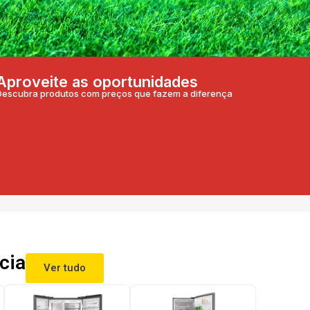
Aproveite as oportunidades
Descubra produtos com preços que fazem a diferença
cia
Ver tudo