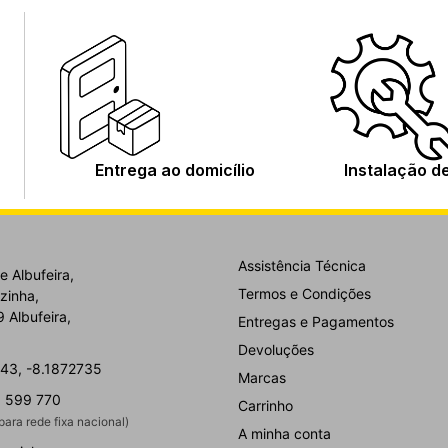
Entrega ao domicílio
Instalação d
Assistência Técnica
e Albufeira,
Termos e Condições
zinha,
 Albufeira,
Entregas e Pagamentos
Devoluções
43, -8.1872735
Marcas
 599 770
Carrinho
ara rede fixa nacional)
A minha conta