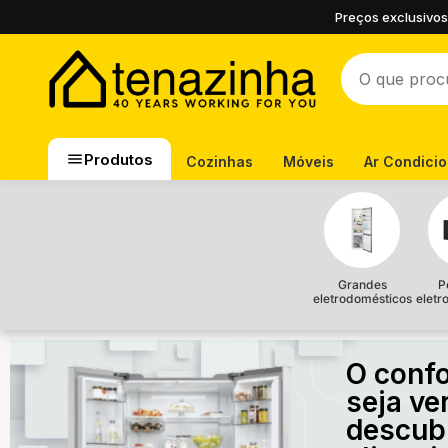
Preços exclusivos
Produtos
Cozinhas
Móveis
Ar Condici
Grandes
P
eletrodomésticos
eletr
O confo
seja ve
descub