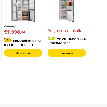
2.399
00
€
,
€
,
Preço sob consulta
1.998
52
C
COMBINADO TEKA
E
FRIGORÍFICO SIDE
- RBF64650SS
BY SIDE TEKA - RLF
85950 GBK
Adicionar
Ler mais