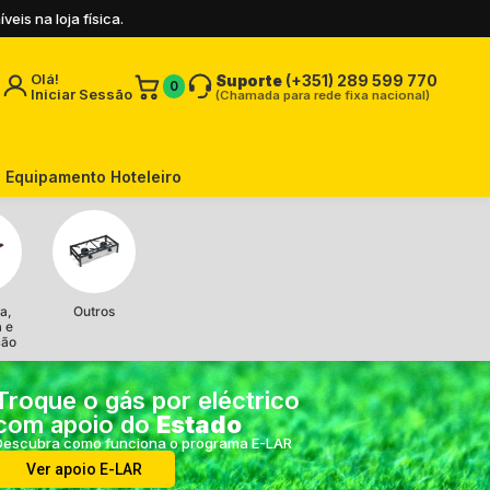
is na loja física.
Olá!
Suporte
(+351) 289 599 770
0
Iniciar Sessão
(Chamada para rede fixa nacional)
Equipamento Hoteleiro
a,
Outros
a e
ção
Troque o gás por eléctrico
com apoio do
Estado
Descubra como funciona o programa E-LAR
Ver apoio E-LAR