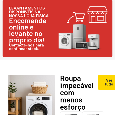
LEVANTAMENTOS
DISPONÍVEIS NA
NOSSA LOJA FÍSICA.
Encomende
online e
levante no
próprio dia!
Contacte-nos para
confirmar stock.
Roupa
Ver
impecável
tudo
com
menos
esforço