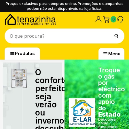
Preços exclusivos para compras online. Promoções e campanhas
podem não estar disponíveis na loja física.
0
Produtos
Menu
Troque
O
o gás
conforto
por
perfeito,
eléctrico
seja
com
apoio
verão
do
ou
Estado
inverno,
Descubra
como
descubra
funciona o