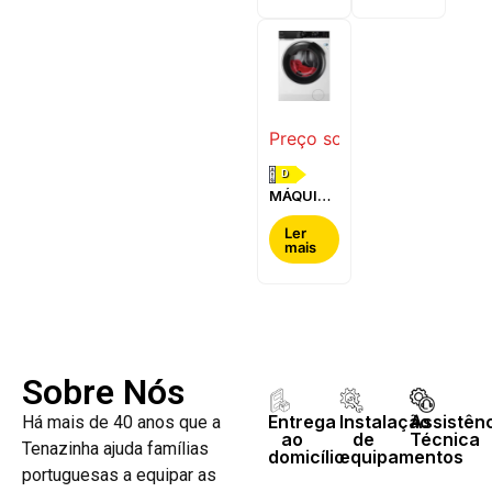
WQG24200ES
WQ42G200ES
Preço sob consulta
D
MÁQUINA
DE LAVAR
E SECAR
Ler
mais
ROUPA
AEG -
LWR7304L4B
Sobre Nós
Entrega
Instalação
Assistên
Há mais de 40 anos que a
ao
de
Técnica
Tenazinha ajuda famílias
domicílio
equipamentos
portuguesas a equipar as