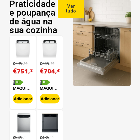
Praticidade
Ver
e poupança
tudo
de água na
sua cozinha
799
749
99
99
€
,
€
,
€
,
€
,
751
704
33
43
B
B
MÁQUINA
MÁQUINA
DE LAVAR
DE LAVAR
LOUÇA
LOUÇA
Adicionar
Adicionar
ELECTROLUX
ELECTROLUX
-
-
E62LB202S
E62LB100S
549
485
99
99
€
,
€
,