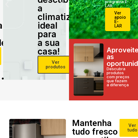
programa E-
a
LAR
Ver
climatização
apoio
E-
alidade
ideal
LAR
para
e!
a sua
Aproveit
casa!
as
Ver
oportuni
produtos
Descubra
produtos
com preços
que fazem
a diferença
Mantenha
Ver
tudo fresco
tudo