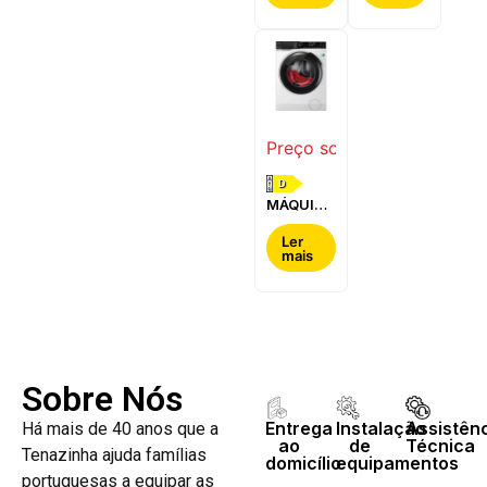
BOSCH -
-
WQG24200ES
WQ42G200ES
Preço sob consulta
D
MÁQUINA
DE LAVAR
E SECAR
Ler
mais
ROUPA
AEG -
LWR7304L4B
Sobre Nós
Entrega
Instalação
Assistên
Há mais de 40 anos que a
ao
de
Técnica
Tenazinha ajuda famílias
domicílio
equipamentos
portuguesas a equipar as