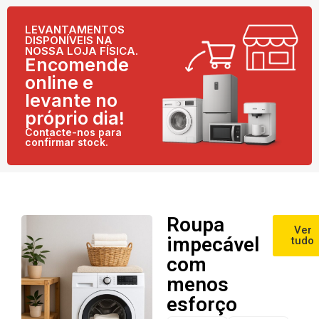
LEVANTAMENTOS
DISPONÍVEIS NA
NOSSA LOJA FÍSICA.
Encomende
online e
levante no
próprio dia!
Contacte-nos para
confirmar stock.
Roupa
Ver
impecável
tudo
com
menos
esforço