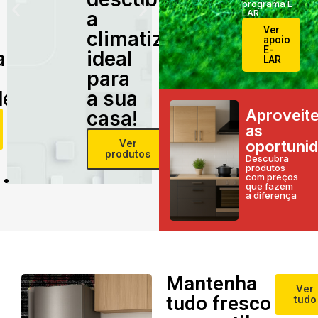
programa E-
a
LAR
Ver
climatização
apoio
E-
alidade
ideal
LAR
para
e!
a sua
Aproveit
casa!
as
Ver
oportuni
produtos
Descubra
produtos
com preços
que fazem
a diferença
Mantenha
Ver
tudo fresco
tudo