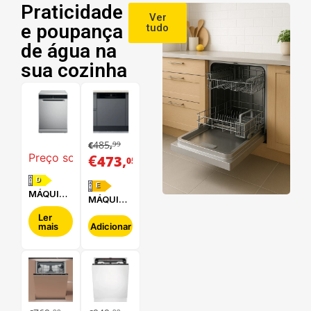
Praticidade
Ver
e poupança
tudo
de água na
sua cozinha
485
99
€
,
€
,
Preço sob consulta
473
05
D
E
MÁQUINA
MÁQUINA
DE LAVAR
DE LAVAR
LOUÇA
Ler
LOUÇA
mais
Adicionar
WHIRLPOOL
HOTPOINT
- WFC
- HBC
3C34 P X
2B+26 B