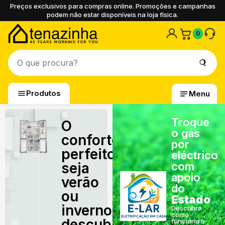
Preços exclusivos para compras online. Promoções e campanhas
podem não estar disponíveis na loja física.
0
Produtos
Menu
Troque
O
o gás
conforto
por
perfeito,
eléctrico
seja
com
apoio
verão
do
ou
Estado
inverno,
Descubra
como
descubra
funciona o