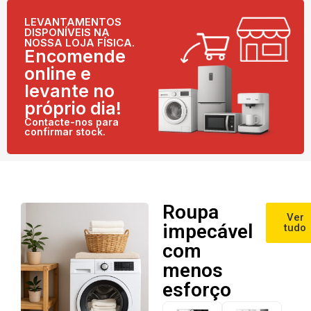
LEVANTAMENTOS
DISPONÍVEIS NA
NOSSA LOJA FÍSICA.
Encomende
online e
levante no
próprio dia!
Contacte-nos para
confirmar stock.
Roupa
Ver
impecável
tudo
com
menos
esforço