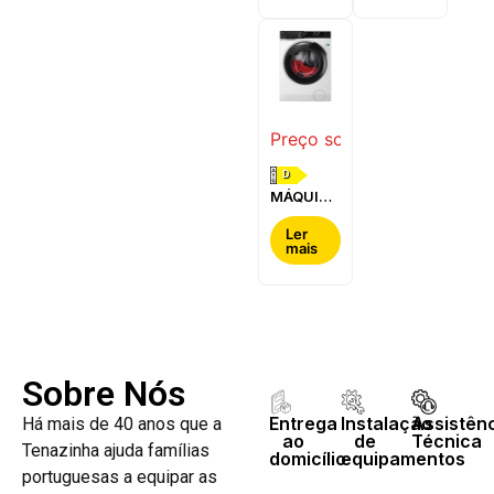
WQG24200ES
WQ42G200ES
Preço sob consulta
D
MÁQUINA
DE LAVAR
E SECAR
Ler
mais
ROUPA
AEG -
LWR7304L4B
Sobre Nós
Entrega
Instalação
Assistên
Há mais de 40 anos que a
ao
de
Técnica
Tenazinha ajuda famílias
domicílio
equipamentos
portuguesas a equipar as