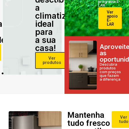
programa E-
a
LAR
Ver
climatização
apoio
E-
alidade
ideal
LAR
para
e!
a sua
Aproveit
casa!
as
Ver
oportuni
produtos
Descubra
produtos
com preços
que fazem
a diferença
Mantenha
Ver
tudo fresco
tudo