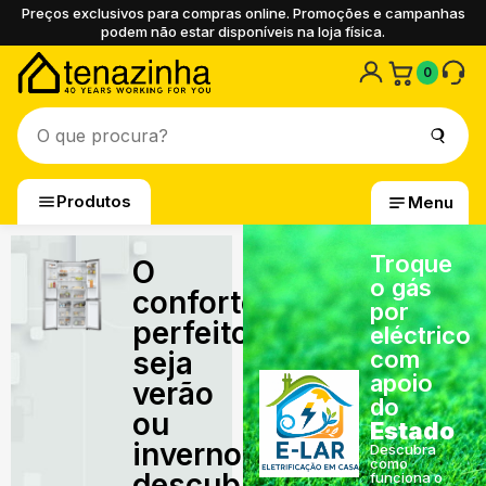
Preços exclusivos para compras online. Promoções e campanhas
podem não estar disponíveis na loja física.
0
Produtos
Menu
Troque
O
o gás
conforto
por
perfeito,
eléctrico
seja
com
apoio
verão
do
ou
Estado
inverno,
Descubra
como
descubra
funciona o