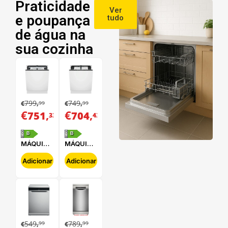
Praticidade
Ver
e poupança
tudo
de água na
sua cozinha
799
749
99
99
€
,
€
,
€
,
€
,
751
704
33
43
B
B
MÁQUINA
MÁQUINA
DE LAVAR
DE LAVAR
LOUÇA
LOUÇA
Adicionar
Adicionar
ELECTROLUX
ELECTROLUX
-
-
E62LB202S
E62LB100S
549
789
99
99
€
,
€
,