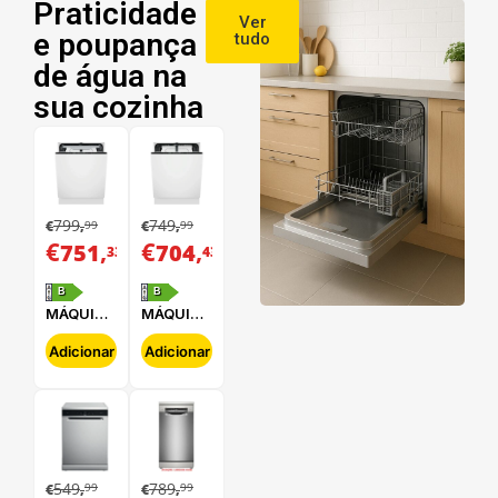
Praticidade
Ver
e poupança
tudo
de água na
sua cozinha
799
749
99
99
€
,
€
,
€
,
€
,
751
704
33
43
B
B
MÁQUINA
MÁQUINA
DE LAVAR
DE LAVAR
LOUÇA
LOUÇA
Adicionar
Adicionar
ELECTROLUX
ELECTROLUX
-
-
E62LB202S
E62LB100S
549
789
99
99
€
,
€
,