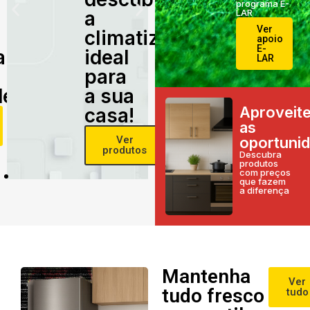
programa E-
a
LAR
Ver
climatização
apoio
E-
alidade
ideal
LAR
para
e!
a sua
Aproveit
casa!
as
Ver
oportuni
produtos
Descubra
produtos
com preços
que fazem
a diferença
Mantenha
Ver
tudo fresco
tudo