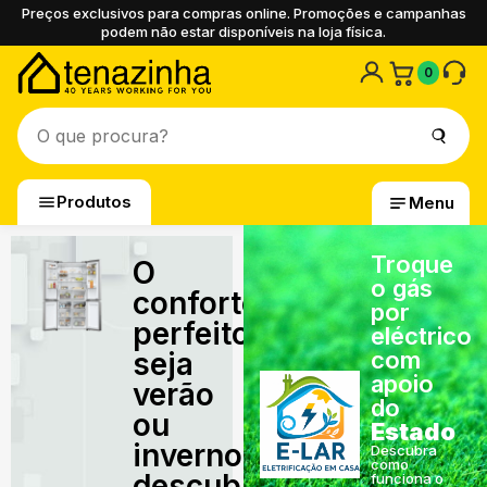
Preços exclusivos para compras online. Promoções e campanhas
podem não estar disponíveis na loja física.
0
Produtos
Menu
Troque
O
o gás
conforto
por
perfeito,
eléctrico
seja
com
apoio
verão
do
ou
Estado
inverno,
Descubra
como
descubra
funciona o