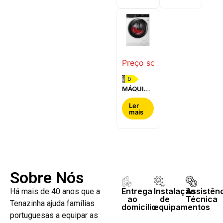
WQG24200ES
WQ42G200ES
Preço sob consulta
D
MÁQUINA
DE LAVAR
E SECAR
Ler
mais
ROUPA
AEG -
LWR7304L4B
Sobre Nós
Entrega
Instalação
Assistên
Há mais de 40 anos que a
ao
de
Técnica
Tenazinha ajuda famílias
domicílio
equipamentos
portuguesas a equipar as