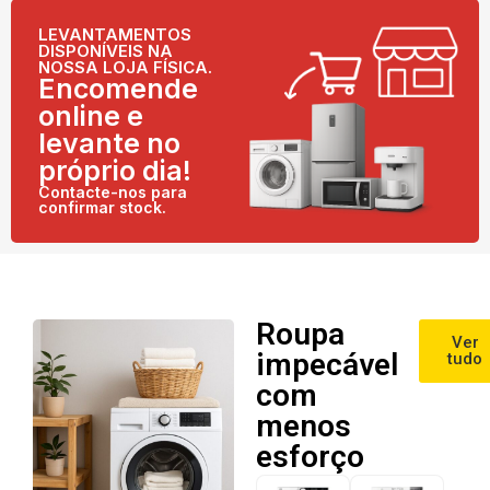
LEVANTAMENTOS
DISPONÍVEIS NA
NOSSA LOJA FÍSICA.
Encomende
online e
levante no
próprio dia!
Contacte-nos para
confirmar stock.
Roupa
Ver
impecável
tudo
com
menos
esforço