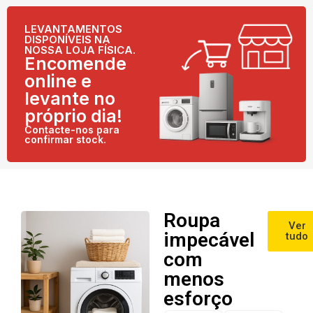
LEVANTAMENTOS
DISPONÍVEIS NA
NOSSA LOJA FÍSICA.
Encomende
online e
levante no
próprio dia!
Contacte-nos para
confirmar stock.
Roupa
Ver
impecável
tudo
com
menos
esforço