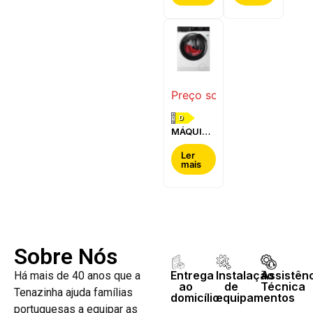
BOSCH -
-
WQG24200ES
WQ42G200ES
Preço sob consulta
D
MÁQUINA
DE LAVAR
E SECAR
Ler
mais
ROUPA
AEG -
LWR7304L4B
Sobre Nós
Entrega
Instalação
Assistên
Há mais de 40 anos que a
ao
de
Técnica
Tenazinha ajuda famílias
domicílio
equipamentos
portuguesas a equipar as