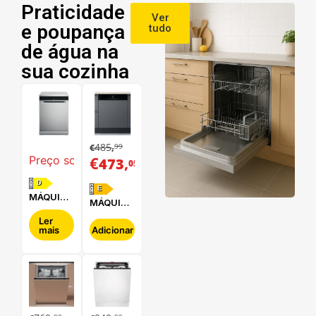
Praticidade
Ver
e poupança
tudo
de água na
sua cozinha
485
99
€
,
€
,
Preço sob consulta
473
05
D
E
MÁQUINA
MÁQUINA
DE LAVAR
DE LAVAR
LOUÇA
Ler
LOUÇA
mais
Adicionar
WHIRLPOOL
HOTPOINT
- WFC
- HBC
3C34 P X
2B+26 B