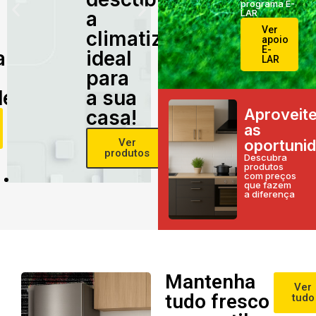
programa E-
a
LAR
Ver
climatização
apoio
E-
alidade
ideal
LAR
para
e!
a sua
Aproveit
casa!
as
Ver
oportuni
produtos
Descubra
produtos
com preços
que fazem
a diferença
Mantenha
Ver
tudo fresco
tudo