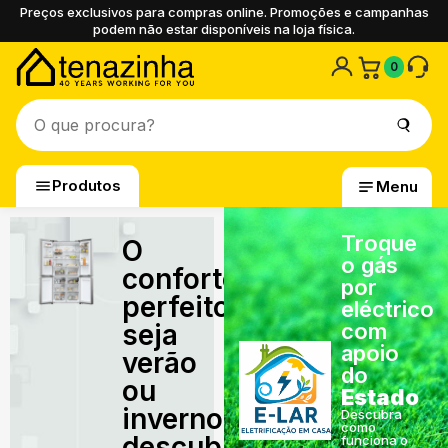
Preços exclusivos para compras online. Promoções e campanhas
podem não estar disponíveis na loja física.
0
Produtos
Menu
Troque
O
o gás
conforto
por
perfeito,
eléctrico
seja
com
apoio
verão
do
ou
Estado
inverno,
Descubra
como
descubra
funciona o