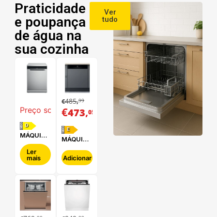
Praticidade
Ver
e poupança
tudo
de água na
sua cozinha
485
99
€
,
€
,
Preço sob consulta
473
05
D
E
MÁQUINA
MÁQUINA
DE LAVAR
DE LAVAR
LOUÇA
Ler
LOUÇA
mais
Adicionar
WHIRLPOOL
HOTPOINT
- WFC
- HBC
3C34 P X
2B+26 B