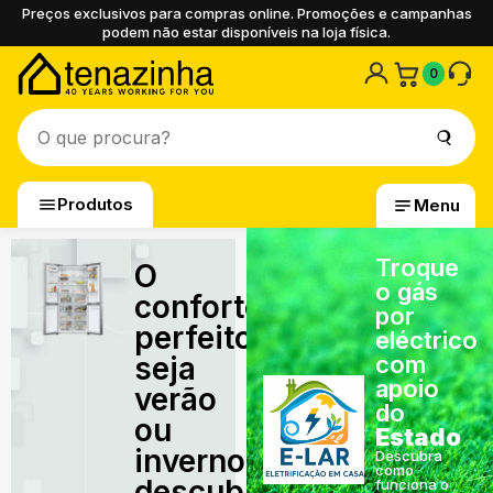
Preços exclusivos para compras online. Promoções e campanhas
podem não estar disponíveis na loja física.
0
Produtos
Menu
Troque
O
o gás
conforto
por
perfeito,
eléctrico
seja
com
apoio
verão
do
ou
Estado
inverno,
Descubra
como
descubra
funciona o