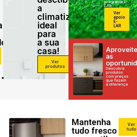
programa E-
a
LAR
Ver
climatização
apoio
E-
alidade
ideal
LAR
para
e!
a sua
Aproveit
casa!
as
Ver
oportuni
produtos
Descubra
produtos
com preços
que fazem
a diferença
Mantenha
Ver
tudo fresco
tudo