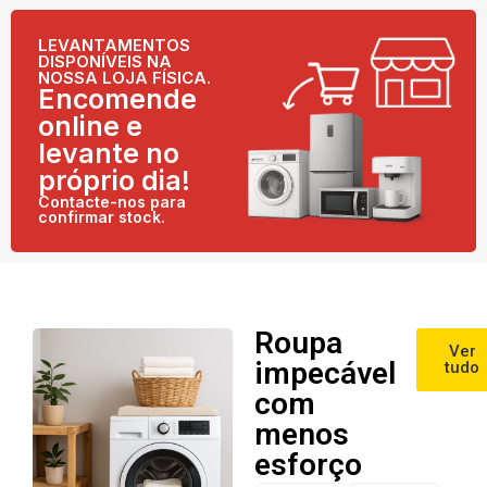
LEVANTAMENTOS
DISPONÍVEIS NA
NOSSA LOJA FÍSICA.
Encomende
online e
levante no
próprio dia!
Contacte-nos para
confirmar stock.
Roupa
Ver
impecável
tudo
com
menos
esforço