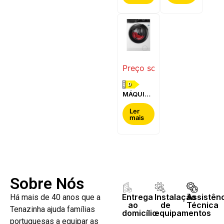
BOSCH -
-
WQG24200ES
WQ42G200ES
Preço sob consulta
D
MÁQUINA
DE LAVAR
E SECAR
Ler
mais
ROUPA
AEG -
LWR7304L4B
Sobre Nós
Entrega
Instalação
Assistên
Há mais de 40 anos que a
ao
de
Técnica
Tenazinha ajuda famílias
domicílio
equipamentos
portuguesas a equipar as