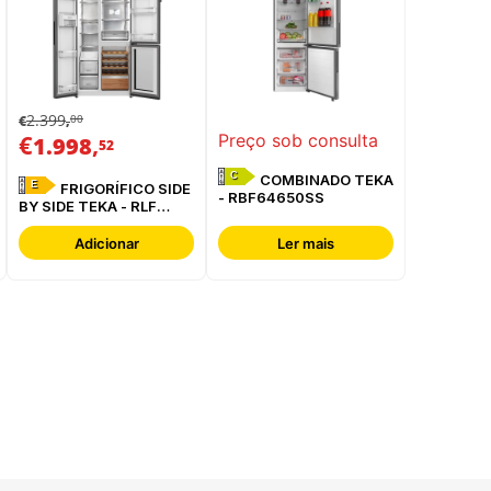
2.399
00
€
,
€
,
Preço sob consulta
1.998
52
C
COMBINADO TEKA
E
FRIGORÍFICO SIDE
- RBF64650SS
BY SIDE TEKA - RLF
85950 GBK
Adicionar
Ler mais