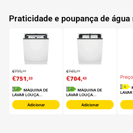
Praticidade e poupança de água 
799
749
99
99
€
,
€
,
€
,
€
,
Preço
751
704
33
43
D
MÁQUINA DE
B
B
MÁQUINA DE
MÁQUINA DE
LAVAR
LAVAR LOUÇA
LAVAR LOUÇA
WHIRL
ELECTROLUX -
ELECTROLUX -
3C34 
E62LB202S
E62LB100S
Adicionar
Adicionar