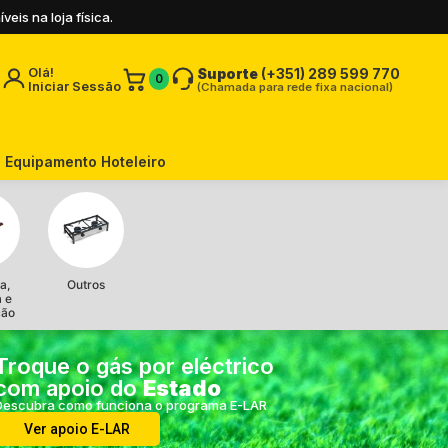
is na loja física.
Olá!
Suporte
(+351) 289 599 770
0
Iniciar Sessão
(Chamada para rede fixa nacional)
Equipamento Hoteleiro
a,
Outros
a e
ção
Troque o gás por eléctrico
com apoio do
Estado
Descubra como funciona o programa E-LAR
Ver apoio E-LAR