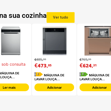
na sua cozinha
Ver tudo
485
769
99
99
€
,
€
,
€
,
€
,
 sob consulta
473
624
05
31
E
B
MÁQUINA DE
MÁQUINA DE
 LOUÇA
LAVAR LOUÇA
LAVAR LOUÇA
POOL - WFC
HOTPOINT - HBC
HOTPOINT -
P X
2B+26 B
HA6IB16B2M6L0
Ler mais
Adicionar
Adicionar