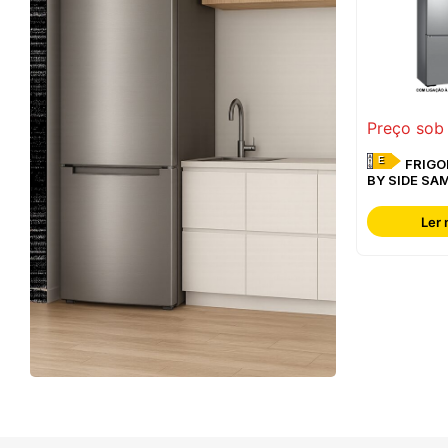
Preço sob
E
FRIGORÍFICO SIDE
BY SIDE SA
RF65DG960
Ler 