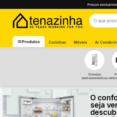
Preços exclusivos
Produtos
Cozinhas
Móveis
Ar Condici
Grandes
P
eletrodomésticos
eletr
O confo
seja ve
descub