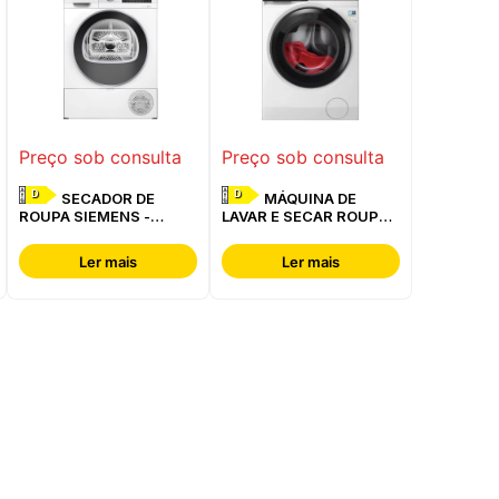
Preço sob consulta
Preço sob consulta
D
D
SECADOR DE
MÁQUINA DE
ROUPA SIEMENS -
LAVAR E SECAR ROUPA
WQ42G200ES
AEG - LWR7304L4B
Ler mais
Ler mais