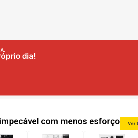
A.
óprio dia!
impecável com menos esforço
Ver 