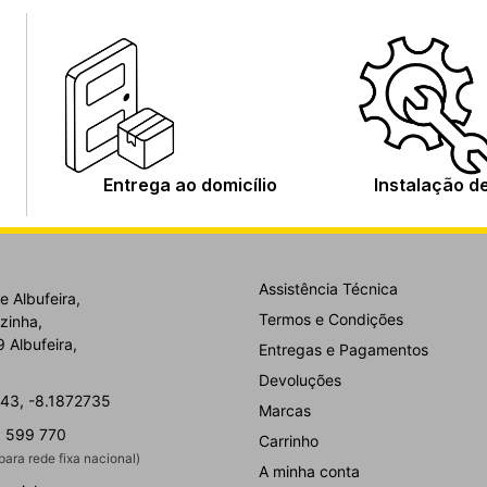
Entrega ao domicílio
Instalação d
Assistência Técnica
e Albufeira,
Termos e Condições
zinha,
 Albufeira,
Entregas e Pagamentos
Devoluções
43, -8.1872735
Marcas
 599 770
Carrinho
ara rede fixa nacional)
A minha conta