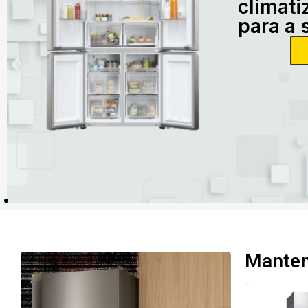
climati
para a 
Mantenh