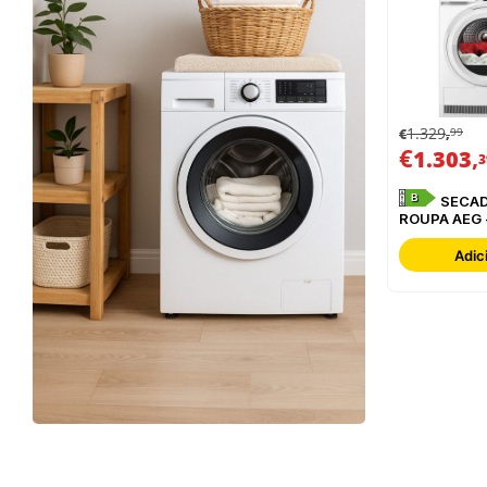
1.329
99
€
,
€
,
1.303
3
B
SECADOR DE
ROUPA AEG 
TR839T4P
Adic