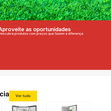
Aproveite as oportunidades
Descubra produtos com preços que fazem a diferença
cia
Ver tudo