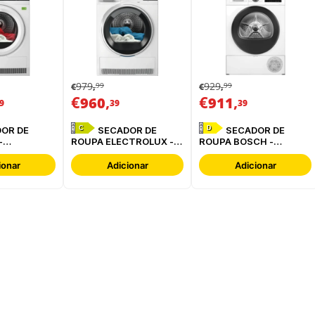
979
929
99
99
€
,
€
,
€
,
€
,
960
911
9
39
39
C
D
SECADOR DE
SECADOR DE
-
ROUPA ELECTROLUX -
ROUPA BOSCH -
BC
EDI629G4BO
WQG24200ES
ionar
Adicionar
Adicionar