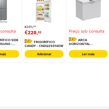
249
99
€
,
€
,
 consulta
Preço sob consulta
220
52
E
ARCA
E
FRIGORÍFICO
MSUNG -
HORIZONTAL
CANDY - CNDQ2S514EW
ESREF
WHIRLPOOL -
W3RHS24EW
mais
Adicionar
Ler mais