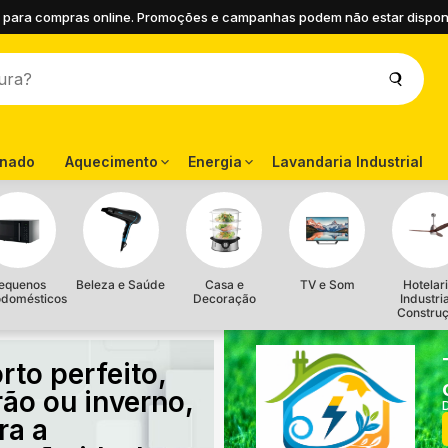
 para compras online. Promoções e campanhas podem não estar disponíve
onado
Aquecimento
Energia
Lavandaria Industrial
equenos
Beleza e Saúde
Casa e
TV e Som
Hotelari
odomésticos
Decoração
Industri
Constru
rto perfeito,
rão ou inverno,
ra a