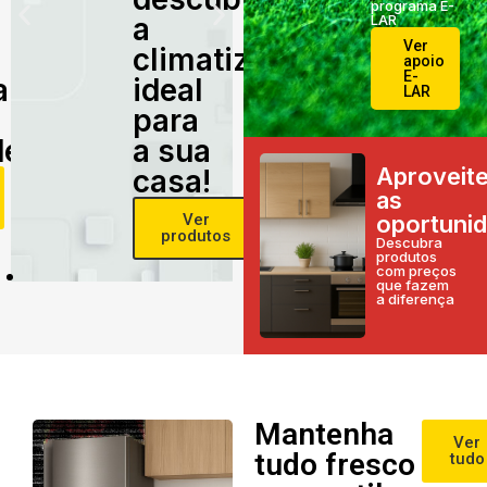
programa E-
a
LAR
Ver
climatização
apoio
E-
alidade
ideal
LAR
para
e!
a sua
Aproveit
casa!
as
Ver
oportuni
produtos
Descubra
produtos
com preços
que fazem
a diferença
Mantenha
Ver
tudo fresco
tudo