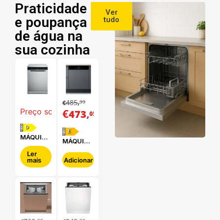
Praticidade
Ver
e poupança
tudo
de água na
sua cozinha
485
99
€
,
€
,
Preço sob consulta
473
05
D
E
MÁQUINA
MÁQUINA
DE LAVAR
DE LAVAR
LOUÇA
Ler
LOUÇA
mais
Adicionar
WHIRLPOOL
HOTPOINT
- WFC
- HBC
3C34 P X
2B+26 B