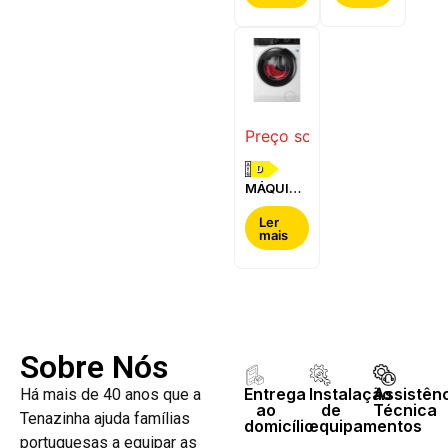
BOSCH -
-
WQG24200ES
WQ42G200ES
Preço sob consulta
D
MÁQUINA
DE LAVAR
E SECAR
Ler
mais
ROUPA
AEG -
LWR7304L4B
Sobre Nós
Entrega
Instalação
Assistên
Há mais de 40 anos que a
ao
de
Técnica
Tenazinha ajuda famílias
domicílio
equipamentos
portuguesas a equipar as