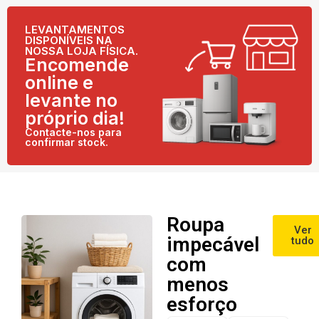
LEVANTAMENTOS
DISPONÍVEIS NA
NOSSA LOJA FÍSICA.
Encomende
online e
levante no
próprio dia!
Contacte-nos para
confirmar stock.
Roupa
Ver
impecável
tudo
com
menos
esforço