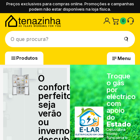
Preços exclusivos para compras online. Promoções e campanhas
podem não estar disponíveis na loja física.
0
Produtos
Menu
Troque
O
o gás
conforto
por
perfeito,
eléctrico
seja
com
apoio
verão
do
ou
Estado
inverno,
Descubra
como
descubra
funciona o