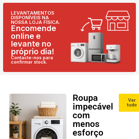
LEVANTAMENTOS
DISPONÍVEIS NA
NOSSA LOJA FÍSICA.
Encomende
online e
levante no
próprio dia!
Contacte-nos para
confirmar stock.
Roupa
Ver
impecável
tudo
com
menos
esforço