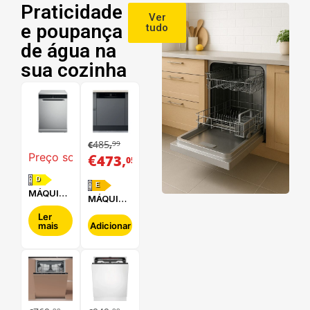
Praticidade
Ver
e poupança
tudo
de água na
sua cozinha
485
99
€
,
€
,
Preço sob consulta
473
05
D
E
MÁQUINA
MÁQUINA
DE LAVAR
DE LAVAR
LOUÇA
Ler
LOUÇA
mais
Adicionar
WHIRLPOOL
HOTPOINT
- WFC
- HBC
3C34 P X
2B+26 B