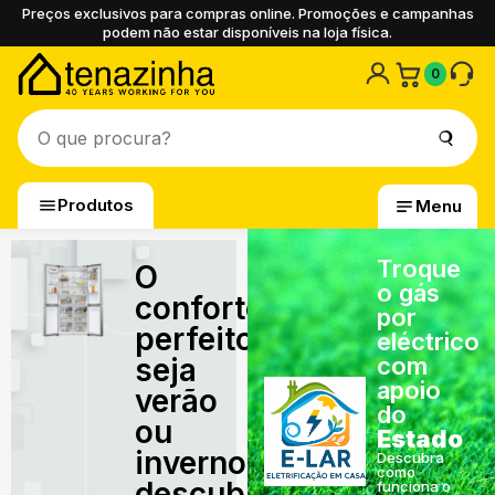
Preços exclusivos para compras online. Promoções e campanhas
podem não estar disponíveis na loja física.
0
Produtos
Menu
Troque
O
o gás
conforto
por
perfeito,
eléctrico
seja
com
apoio
verão
do
ou
Estado
inverno,
Descubra
como
descubra
funciona o