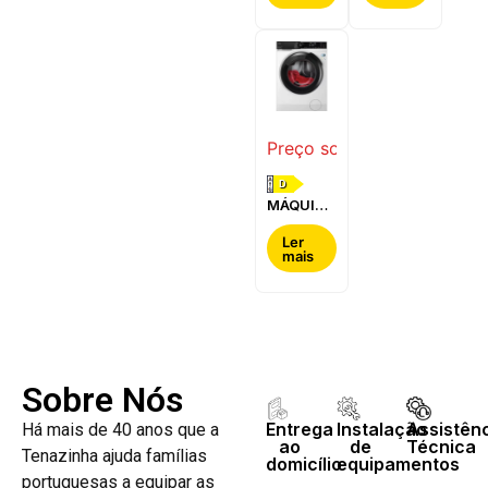
BOSCH -
-
WQG24200ES
WQ42G200ES
Preço sob consulta
D
MÁQUINA
DE LAVAR
E SECAR
Ler
mais
ROUPA
AEG -
LWR7304L4B
Sobre Nós
Entrega
Instalação
Assistên
Há mais de 40 anos que a
ao
de
Técnica
Tenazinha ajuda famílias
domicílio
equipamentos
portuguesas a equipar as