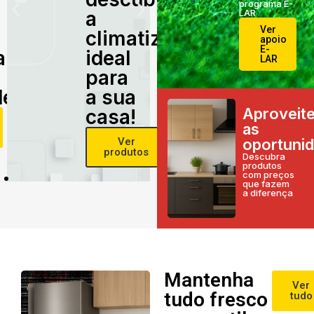
programa E-
a
LAR
Ver
climatização
apoio
E-
alidade
ideal
LAR
para
e!
a sua
Aproveit
casa!
as
Ver
oportuni
produtos
Descubra
produtos
com preços
que fazem
a diferença
Mantenha
Ver
tudo fresco
tudo