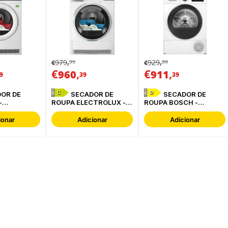
979
929
99
99
€
,
€
,
€
,
€
,
960
911
9
39
39
C
D
SECADOR DE
SECADOR DE
-
ROUPA ELECTROLUX -
ROUPA BOSCH -
BC
EDI629G4BO
WQG24200ES
ionar
Adicionar
Adicionar