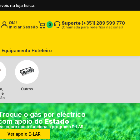
is na loja física.
Olá!
Suporte
(+351) 289 599 770
0
Iniciar Sessão
(Chamada para rede fixa nacional)
Equipamento Hoteleiro
a,
Outros
a e
ção
Troque o gás por eléctrico
com apoio do
Estado
Descubra como funciona o programa E-LAR
Ver apoio E-LAR