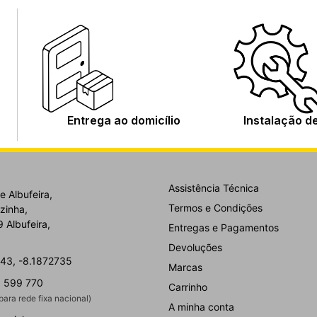
Entrega ao domicílio
Instalação d
Assistência Técnica
e Albufeira,
Termos e Condições
zinha,
 Albufeira,
Entregas e Pagamentos
Devoluções
43, -8.1872735
Marcas
 599 770
Carrinho
ara rede fixa nacional)
A minha conta