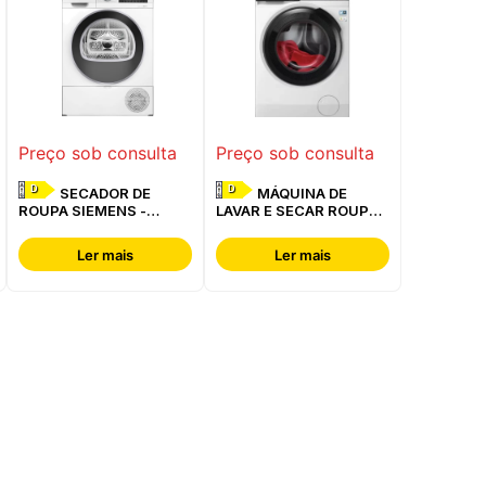
Preço sob consulta
Preço sob consulta
D
D
SECADOR DE
MÁQUINA DE
ROUPA SIEMENS -
LAVAR E SECAR ROUPA
WQ42G200ES
AEG - LWR7304L4B
Ler mais
Ler mais