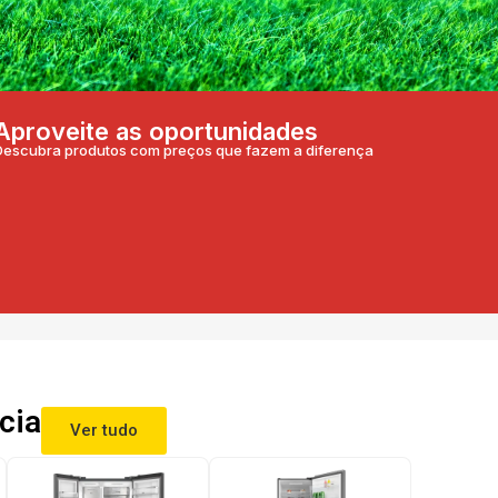
Aproveite as oportunidades
Descubra produtos com preços que fazem a diferença
cia
Ver tudo