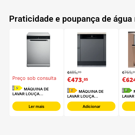
Praticidade e poupança de água 
485
769
99
9
€
,
€
,
€
,
€
Preço sob consulta
473
62
05
D
MÁQUINA DE
E
B
MÁQUINA DE
MÁQUINA DE
LAVAR LOUÇA
LAVAR LOUÇA
LAVAR
WHIRLPOOL - WFC
HOTPOINT - HBC
HOTPO
3C34 P X
2B+26 B
HA6IB
Ler mais
Adicionar