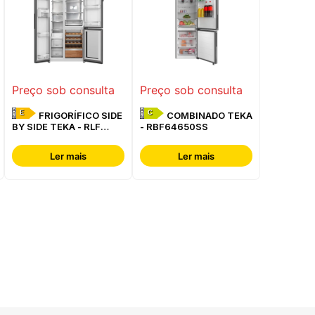
Preço sob consulta
Preço sob consulta
E
C
FRIGORÍFICO SIDE
COMBINADO TEKA
BY SIDE TEKA - RLF
- RBF64650SS
85950 GBK
Ler mais
Ler mais