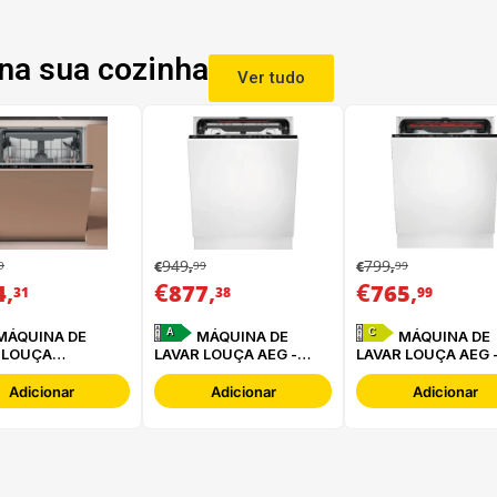
na sua cozinha
Ver tudo
949
799
9
99
99
€
,
€
,
,
€
,
€
,
4
877
765
31
38
99
A
C
MÁQUINA DE
MÁQUINA DE
 LOUÇA
LAVAR LOUÇA AEG -
LAVAR LOUÇA AEG 
INT -
FSE76727P
FSB64907Z
16B2M6L0
Adicionar
Adicionar
Adicionar