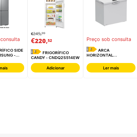
249
99
€
,
€
,
 consulta
Preço sob consulta
220
52
E
ARCA
E
FRIGORÍFICO
MSUNG -
HORIZONTAL
CANDY - CNDQ2S514EW
ESREF
WHIRLPOOL -
W3RHS24EW
mais
Adicionar
Ler mais