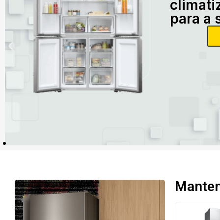
climati
para a 
Mantenh