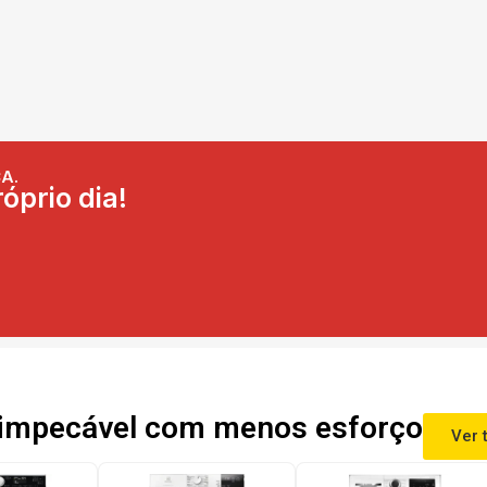
A.
óprio dia!
impecável com menos esforço
Ver 