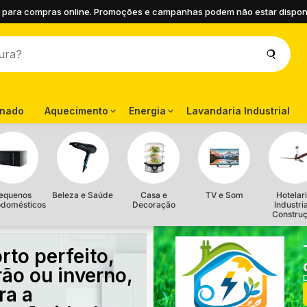
 para compras online. Promoções e campanhas podem não estar disponíve
onado
Aquecimento
Energia
Lavandaria Industrial
equenos
Beleza e Saúde
Casa e
TV e Som
Hotelari
odomésticos
Decoração
Industri
Constru
rto perfeito,
rão ou inverno,
ra a