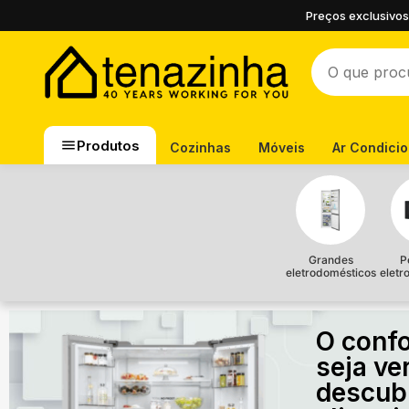
Preços exclusivos
Produtos
Cozinhas
Móveis
Ar Condici
Grandes
P
eletrodomésticos
eletr
O confo
seja ve
descub