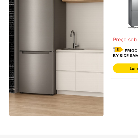
Preço sob
E
FRIGORÍFICO SIDE
BY SIDE SA
RF65DG960
Ler 