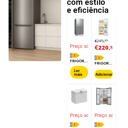
com estilo
e eficiência
249
99
€
,
€
,
Preço sob consulta
220
52
E
E
FRIGORÍFICO
FRIGORÍFICO
SIDE BY
CANDY -
SIDE
Ler
CNDQ2S514EW
mais
Adicionar
SAMSUNG
-
RF65DG960ESREF
Preço sob consulta
Preço sob cons
E
E