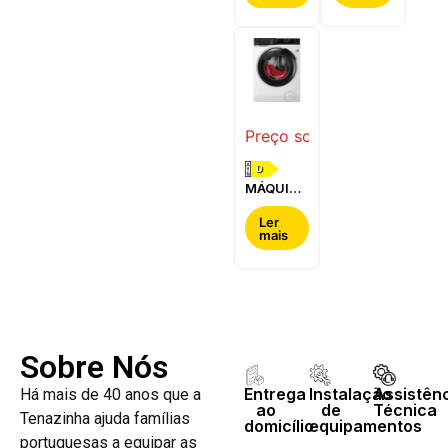
BOSCH -
-
WQG24200ES
WQ42G200ES
Preço sob consulta
D
MÁQUINA
DE LAVAR
E SECAR
Ler
mais
ROUPA
AEG -
LWR7304L4B
Sobre Nós
Entrega
Instalação
Assistên
Há mais de 40 anos que a
ao
de
Técnica
Tenazinha ajuda famílias
domicílio
equipamentos
portuguesas a equipar as