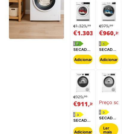
1.329
979
99
99
€
,
€
,
€
,
€
,
1.303
960
39
39
B
C
SECADOR
SECADOR
DE
DE
ROUPA
ROUPA
Adicionar
Adicionar
AEG -
ELECTROLUX
TR839T4PBC
-
EDI629G4BO
929
99
€
,
€
,
Preço sob cons
911
39
D
D
SECADOR
SECADOR
DE
DE
ROUPA
Ler
ROUPA
Adicionar
mais
SIEMENS