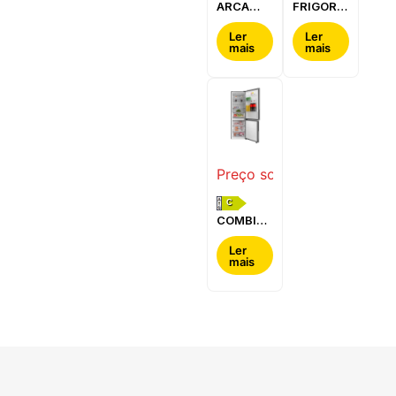
ARCA
FRIGORÍFICO
HORIZONTAL
SIDE BY
WHIRLPOOL
SIDE
Ler
Ler
mais
mais
-
TEKA -
W3RHS24EW
RLF
85950
GBK
Preço sob consulta
C
COMBINADO
TEKA -
RBF64650SS
Ler
mais