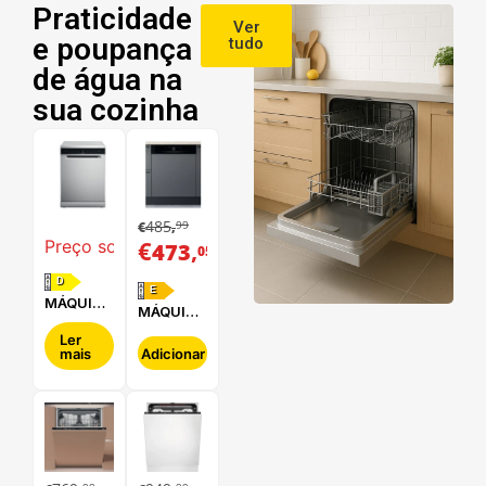
Praticidade
Ver
e poupança
tudo
de água na
sua cozinha
485
99
€
,
€
,
Preço sob consulta
473
05
D
E
MÁQUINA
MÁQUINA
DE LAVAR
DE LAVAR
LOUÇA
Ler
LOUÇA
mais
Adicionar
WHIRLPOOL
HOTPOINT
- WFC
- HBC
3C34 P X
2B+26 B