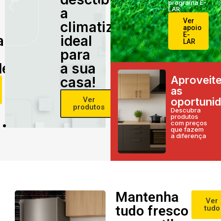
programa E-
a
LAR
Ver
climatização
apoio
E-
alidade
ideal
LAR
para
e!
a sua
Aproveit
casa!
as
Ver
oportuni
produtos
Descubra
produtos
com preços
que fazem
a diferença
Mantenha
Ver
tudo fresco
tudo