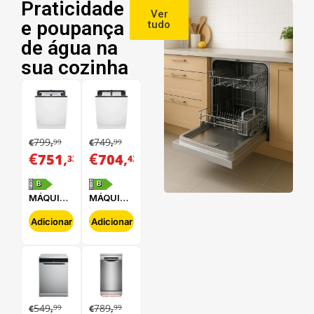
Praticidade
Ver
e poupança
tudo
de água na
sua cozinha
799
749
99
99
€
,
€
,
€
,
€
,
751
704
33
43
B
B
MÁQUINA
MÁQUINA
DE LAVAR
DE LAVAR
LOUÇA
LOUÇA
Adicionar
Adicionar
ELECTROLUX
ELECTROLUX
-
-
E62LB202S
E62LB100S
549
789
99
99
€
,
€
,