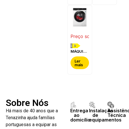
WQG24200ES
WQ42G200ES
Preço sob consulta
D
MÁQUINA
DE LAVAR
E SECAR
Ler
mais
ROUPA
AEG -
LWR7304L4B
Sobre Nós
Entrega
Instalação
Assistên
Há mais de 40 anos que a
ao
de
Técnica
Tenazinha ajuda famílias
domicílio
equipamentos
portuguesas a equipar as