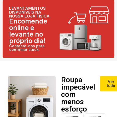
LEVANTAMENTOS
DISPONÍVEIS NA
NOSSA LOJA FÍSICA.
Encomende
online e
levante no
próprio dia!
Contacte-nos para
confirmar stock.
Roupa
Ver
impecável
tudo
com
menos
esforço