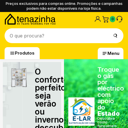
Preços exclusivos para compras online. Promoções e campanhas
podem não estar disponíveis na loja física.
0
Produtos
Menu
Troque
O
o gás
conforto
por
perfeito,
eléctrico
seja
com
apoio
verão
do
ou
Estado
inverno,
Descubra
como
descubra
funciona o