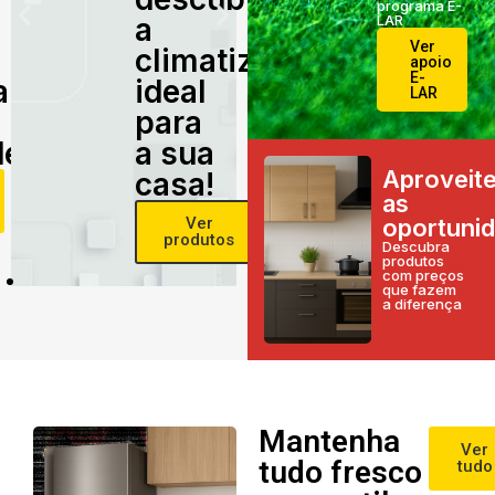
programa E-
a
LAR
Ver
climatização
apoio
E-
alidade
ideal
LAR
para
e!
a sua
Aproveit
casa!
as
Ver
oportuni
produtos
Descubra
produtos
com preços
que fazem
a diferença
Mantenha
Ver
tudo fresco
tudo