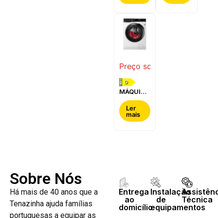
BOSCH -
-
WQG24200ES
WQ42G200ES
Preço sob consulta
D
MÁQUINA
DE LAVAR
E SECAR
Ler
mais
ROUPA
AEG -
LWR7304L4B
Sobre Nós
Entrega
Instalação
Assistên
Há mais de 40 anos que a
ao
de
Técnica
Tenazinha ajuda famílias
domicílio
equipamentos
portuguesas a equipar as