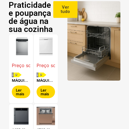
Praticidade
Ver
e poupança
tudo
de água na
sua cozinha
Preço sob consulta
Preço sob consulta
D
D
MÁQUINA
MÁQUINA
DE LAVAR
DE LAVAR
LOUÇA
LOUÇA
Ler
Ler
mais
mais
WHIRLPOOL
LG -
- WFC
DF242FW
3C34 P X