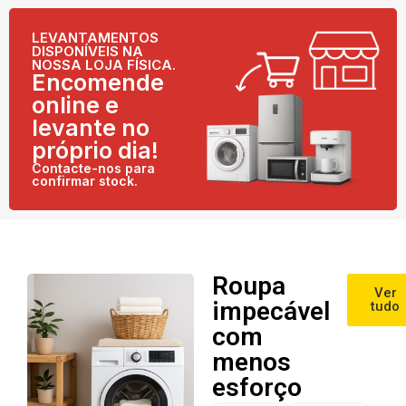
LEVANTAMENTOS
DISPONÍVEIS NA
NOSSA LOJA FÍSICA.
Encomende
online e
levante no
próprio dia!
Contacte-nos para
confirmar stock.
Roupa
Ver
impecável
tudo
com
menos
esforço