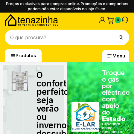
Preços exclusivos para compras online. Promoções e campanhas
podem não estar disponíveis na loja física.
0
Produtos
Menu
Troque
O
o gás
conforto
por
perfeito,
eléctrico
seja
com
apoio
verão
do
ou
Estado
inverno,
Descubra
como
descubra
funciona o