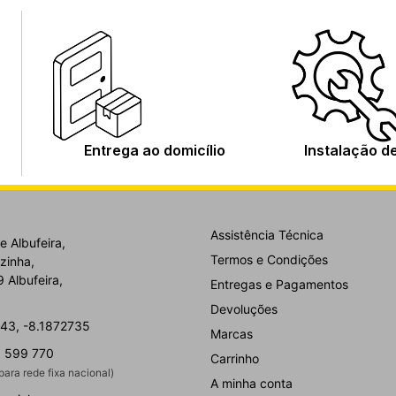
Entrega ao domicílio
Instalação d
Assistência Técnica
e Albufeira,
Termos e Condições
zinha,
 Albufeira,
Entregas e Pagamentos
Devoluções
43, -8.1872735
Marcas
 599 770
Carrinho
ara rede fixa nacional)
A minha conta