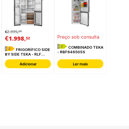
2.399
00
€
,
€
,
Preço sob consulta
1.998
52
C
COMBINADO TEKA
E
FRIGORÍFICO SIDE
- RBF64650SS
BY SIDE TEKA - RLF
85950 GBK
Adicionar
Ler mais