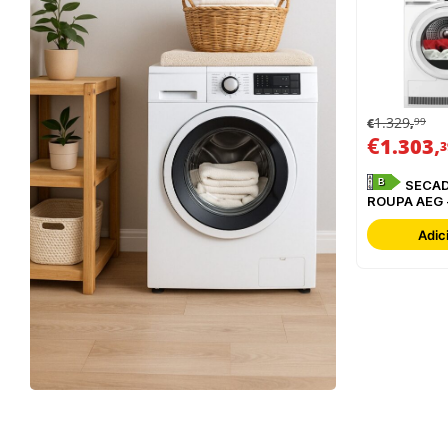
1.329
99
€
,
€
,
1.303
3
B
SECADOR DE
ROUPA AEG 
TR839T4P
Adic