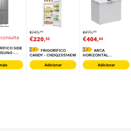
249
499
99
99
€
,
€
,
€
,
€
,
 consulta
220
404
52
64
E
E
FRIGORÍFICO
ARCA
MSUNG -
CANDY - CNDQ2S514EW
HORIZONTAL
ESREF
WHIRLPOOL -
W3RHS24EW
mais
Adicionar
Adicionar