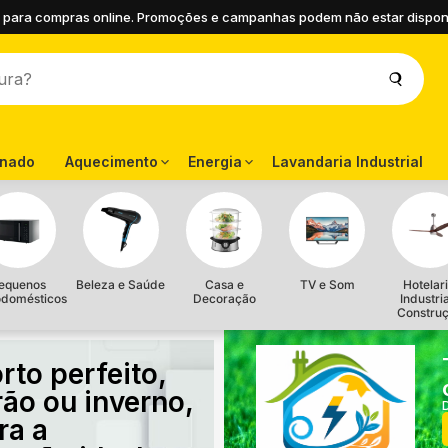
 para compras online. Promoções e campanhas podem não estar disponíve
onado
Aquecimento
Energia
Lavandaria Industrial
equenos
Beleza e Saúde
Casa e
TV e Som
Hotelari
odomésticos
Decoração
Industri
Constru
rto perfeito,
rão ou inverno,
ra a