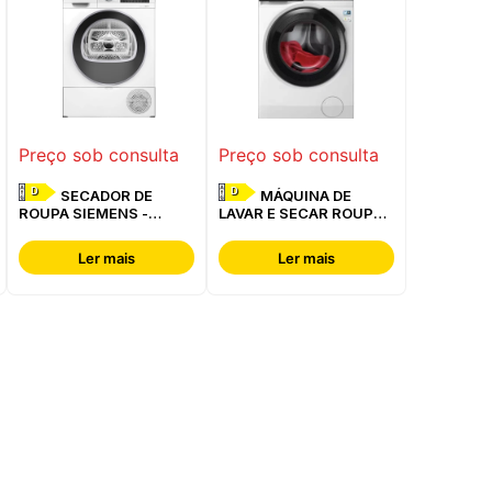
Preço sob consulta
Preço sob consulta
D
D
SECADOR DE
MÁQUINA DE
ROUPA SIEMENS -
LAVAR E SECAR ROUPA
WQ42G200ES
AEG - LWR7304L4B
Ler mais
Ler mais