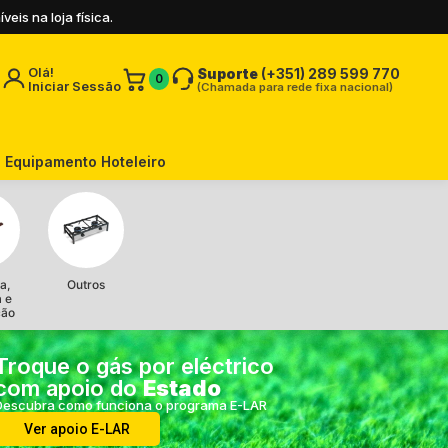
is na loja física.
Olá!
Suporte
(+351) 289 599 770
0
Iniciar Sessão
(Chamada para rede fixa nacional)
Equipamento Hoteleiro
a,
Outros
a e
ção
Troque o gás por eléctrico
com apoio do
Estado
Descubra como funciona o programa E-LAR
Ver apoio E-LAR