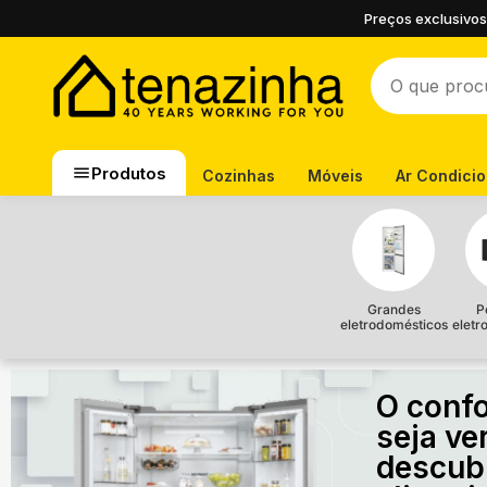
Preços exclusivos
Produtos
Cozinhas
Móveis
Ar Condici
Grandes
P
eletrodomésticos
eletr
O confo
seja ve
descub