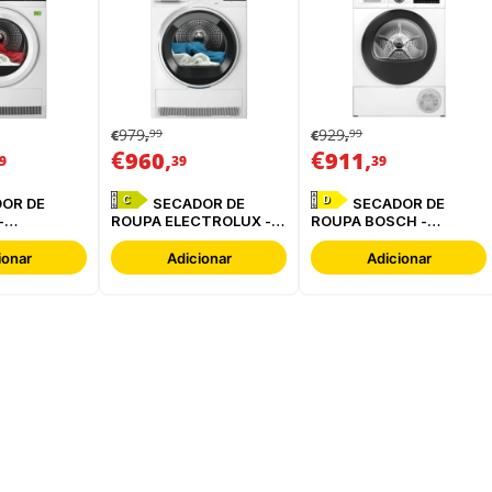
979
929
99
99
€
,
€
,
€
,
€
,
960
911
9
39
39
C
D
SECADOR DE
SECADOR DE
-
ROUPA ELECTROLUX -
ROUPA BOSCH -
BC
EDI629G4BO
WQG24200ES
ionar
Adicionar
Adicionar