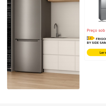
Preço sob
E
FRIGORÍFICO SIDE
BY SIDE SA
RF65DG960
Ler 