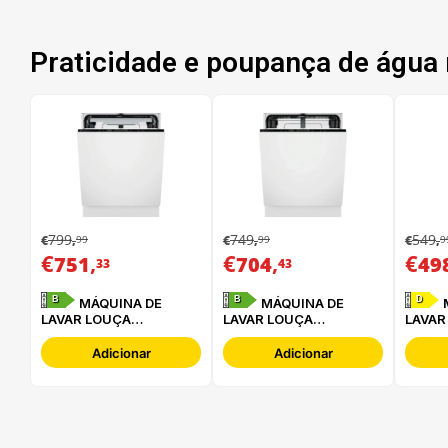
Praticidade e poupança de água 
799
749
549
99
99
9
€
,
€
,
€
,
€
,
€
,
€
751
704
49
33
43
B
B
D
MÁQUINA DE
MÁQUINA DE
MÁQUINA DE
LAVAR LOUÇA
LAVAR LOUÇA
LAVAR
ELECTROLUX -
ELECTROLUX -
WHIRL
E62LB202S
E62LB100S
3C34 
Adicionar
Adicionar