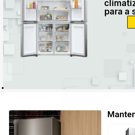
climati
para a 
Mantenh