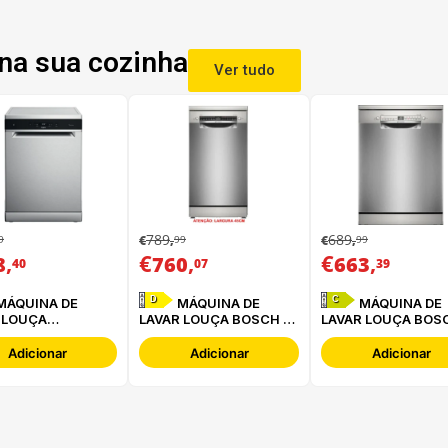
na sua cozinha
Ver tudo
789
689
9
99
99
€
,
€
,
,
€
,
€
,
8
760
663
40
07
39
D
C
MÁQUINA DE
MÁQUINA DE
 LOUÇA
LAVAR LOUÇA BOSCH -
LAVAR LOUÇA BOSC
POOL - WFC
SPS4EMI61E
SMS2HTI06E
P X
Adicionar
Adicionar
Adicionar