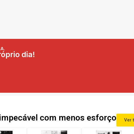
A.
óprio dia!
impecável com menos esforço
Ver 