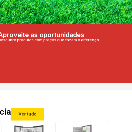
Aproveite as oportunidades
Descubra produtos com preços que fazem a diferença
cia
Ver tudo