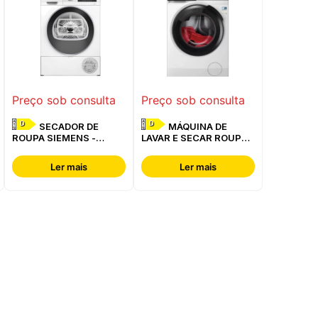
Preço sob consulta
Preço sob consulta
D
D
SECADOR DE
MÁQUINA DE
ROUPA SIEMENS -
LAVAR E SECAR ROUPA
WQ42G200ES
AEG - LWR7304L4B
Ler mais
Ler mais