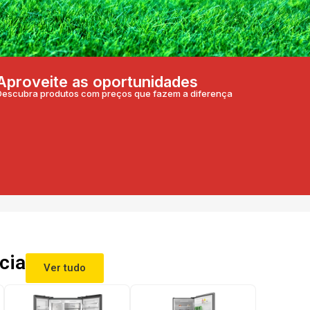
Aproveite as oportunidades
Descubra produtos com preços que fazem a diferença
cia
Ver tudo