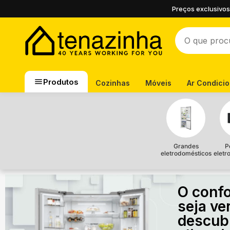
Preços exclusivos
Produtos
Cozinhas
Móveis
Ar Condici
Grandes
P
eletrodomésticos
eletr
O confo
seja ve
descub