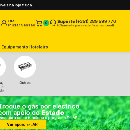
is na loja física.
Olá!
Suporte
(+351) 289 599 770
0
Iniciar Sessão
(Chamada para rede fixa nacional)
Equipamento Hoteleiro
a,
Outros
a e
ção
Troque o gás por eléctrico
com apoio do
Estado
Descubra como funciona o programa E-LAR
Ver apoio E-LAR