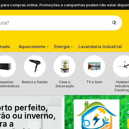
 para compras online. Promoções e campanhas podem não estar disponíve
onado
Aquecimento
Energia
Lavandaria Industrial
equenos
Beleza e Saúde
Casa e
TV e Som
Hotelari
odomésticos
Decoração
Industri
Constru
rto perfeito,
rão ou inverno,
ra a