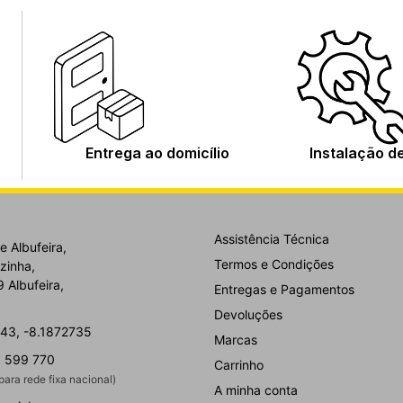
Entrega ao domicílio
Instalação d
Assistência Técnica
e Albufeira,
Termos e Condições
zinha,
 Albufeira,
Entregas e Pagamentos
Devoluções
43, -8.1872735
Marcas
 599 770
Carrinho
ara rede fixa nacional)
A minha conta