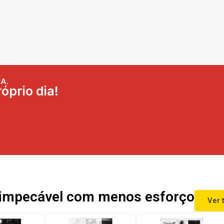
A.
óprio dia!
impecável com menos esforço
Ver 