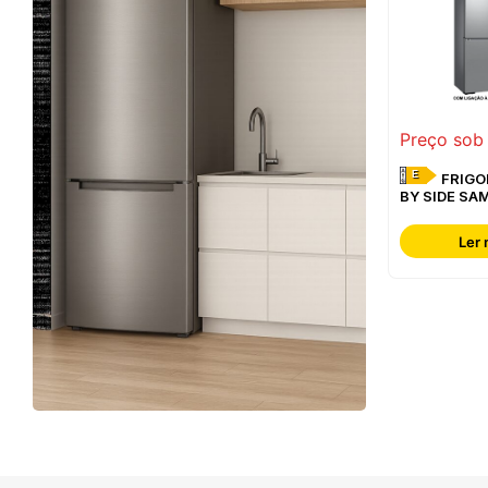
Preço sob
E
FRIGORÍFICO SIDE
BY SIDE SA
RF65DG960
Ler 