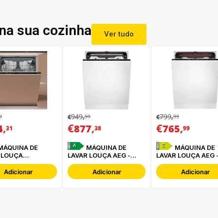
na sua cozinha
Ver tudo
949
799
9
99
99
€
,
€
,
,
€
,
€
,
4
877
765
31
38
99
A
C
MÁQUINA DE
MÁQUINA DE
 LOUÇA
LAVAR LOUÇA AEG -
LAVAR LOUÇA AEG 
INT -
FSE76727P
FSB64907Z
16B2M6L0
Adicionar
Adicionar
Adicionar