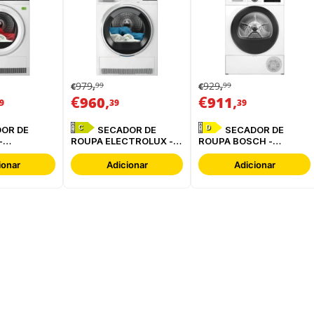
979
929
99
99
€
,
€
,
€
,
€
,
960
911
9
39
39
C
D
SECADOR DE
SECADOR DE
-
ROUPA ELECTROLUX -
ROUPA BOSCH -
BC
EDI629G4BO
WQG24200ES
ionar
Adicionar
Adicionar