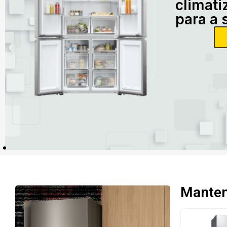
climati
para a 
Mantenh