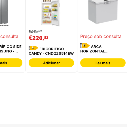
249
99
€
,
€
,
 consulta
Preço sob consulta
220
52
E
ARCA
E
FRIGORÍFICO
MSUNG -
HORIZONTAL
CANDY - CNDQ2S514EW
ESREF
WHIRLPOOL -
W3RHS24EW
mais
Adicionar
Ler mais