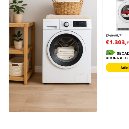
1.329
99
€
,
€
,
1.303
3
B
SECADOR DE
ROUPA AEG 
TR839T4P
Adic