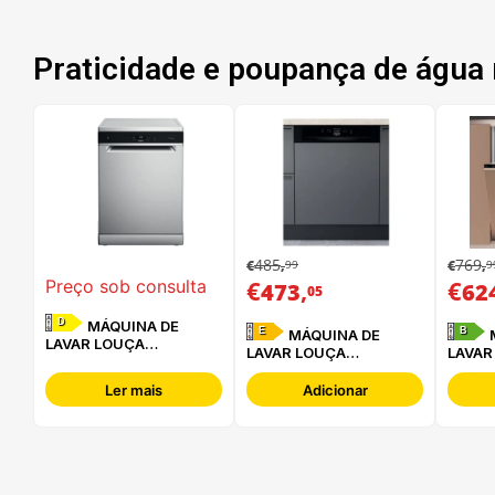
Praticidade e poupança de água 
485
769
99
9
€
,
€
,
€
,
€
Preço sob consulta
473
62
05
D
MÁQUINA DE
E
B
MÁQUINA DE
MÁQUINA DE
LAVAR LOUÇA
LAVAR LOUÇA
LAVAR
WHIRLPOOL - WFC
HOTPOINT - HBC
HOTPO
3C34 P X
2B+26 B
HA6IB
Ler mais
Adicionar