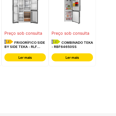
Preço sob consulta
Preço sob consulta
E
C
FRIGORÍFICO SIDE
COMBINADO TEKA
BY SIDE TEKA - RLF
- RBF64650SS
85950 GBK
Ler mais
Ler mais