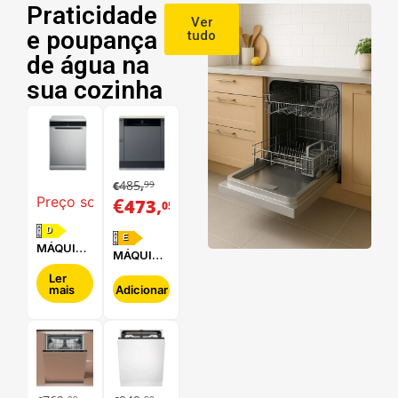
Praticidade
Ver
e poupança
tudo
de água na
sua cozinha
485
99
€
,
€
,
Preço sob consulta
473
05
D
E
MÁQUINA
MÁQUINA
DE LAVAR
DE LAVAR
LOUÇA
Ler
LOUÇA
mais
Adicionar
WHIRLPOOL
HOTPOINT
- WFC
- HBC
3C34 P X
2B+26 B