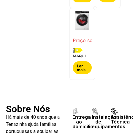
BOSCH -
-
WQG24200ES
WQ42G200ES
Preço sob consulta
D
MÁQUINA
DE LAVAR
E SECAR
Ler
mais
ROUPA
AEG -
LWR7304L4B
Sobre Nós
Entrega
Instalação
Assistên
Há mais de 40 anos que a
ao
de
Técnica
Tenazinha ajuda famílias
domicílio
equipamentos
portuguesas a equipar as