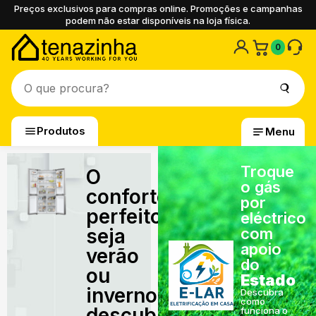
Preços exclusivos para compras online. Promoções e campanhas
podem não estar disponíveis na loja física.
0
Produtos
Menu
Troque
O
o gás
conforto
por
perfeito,
eléctrico
seja
com
apoio
verão
do
ou
Estado
inverno,
Descubra
como
descubra
funciona o