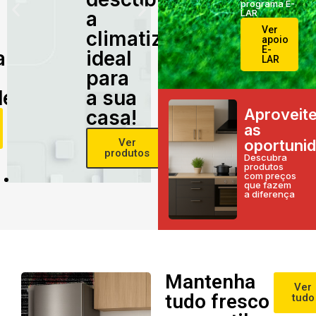
programa E-
a
LAR
Ver
climatização
apoio
E-
alidade
ideal
LAR
para
e!
a sua
Aproveit
casa!
as
Ver
oportuni
produtos
Descubra
produtos
com preços
que fazem
a diferença
Mantenha
Ver
tudo fresco
tudo