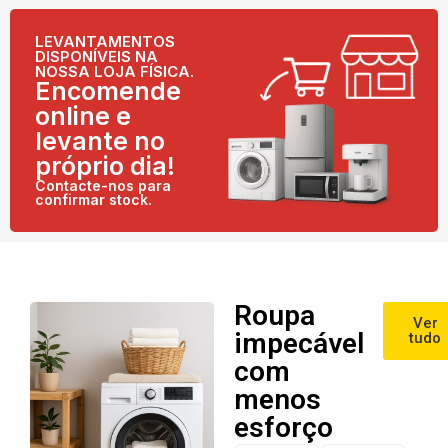
LEVANTAMENTOS
DISPONÍVEIS NA
NOSSA LOJA FÍSICA.
Encomende
online e
levante no
próprio dia!
Contacte-nos para
confirmar stock.
Roupa
Ver
impecável
tudo
com
menos
esforço