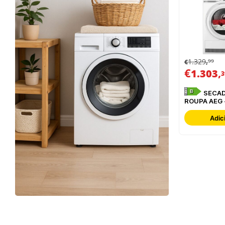
1.329
99
€
,
€
,
1.303
3
B
SECADOR DE
ROUPA AEG 
TR839T4P
Adic