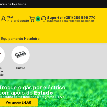
is na loja física.
Olá!
Suporte
(+351) 289 599 770
0
Iniciar Sessão
(Chamada para rede fixa nacional)
Equipamento Hoteleiro
a,
Outros
a e
ção
Troque o gás por eléctrico
com apoio do
Estado
Descubra como funciona o programa E-LAR
Ver apoio E-LAR