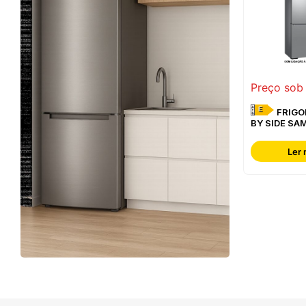
Preço sob
E
FRIGORÍFICO SIDE
BY SIDE SA
RF65DG960
Ler 