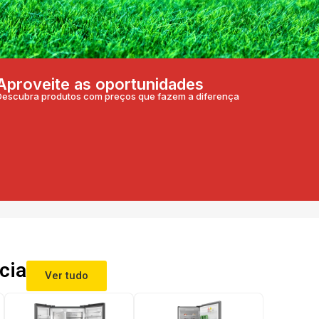
Aproveite as oportunidades
Descubra produtos com preços que fazem a diferença
cia
Ver tudo