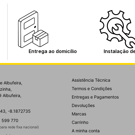
Entrega ao domicílio
Instalação d
Assistência Técnica
e Albufeira,
Termos e Condições
zinha,
 Albufeira,
Entregas e Pagamentos
Devoluções
43, -8.1872735
Marcas
 599 770
Carrinho
ara rede fixa nacional)
A minha conta