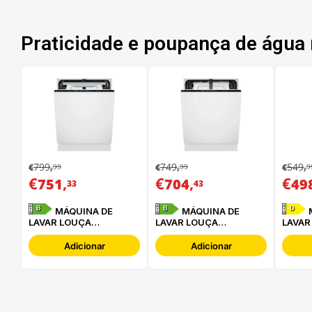
Praticidade e poupança de água 
799
749
549
99
99
9
€
,
€
,
€
,
€
,
€
,
€
751
704
49
33
43
B
B
D
MÁQUINA DE
MÁQUINA DE
MÁQUINA DE
LAVAR LOUÇA
LAVAR LOUÇA
LAVAR
ELECTROLUX -
ELECTROLUX -
WHIRL
E62LB202S
E62LB100S
3C34 
Adicionar
Adicionar