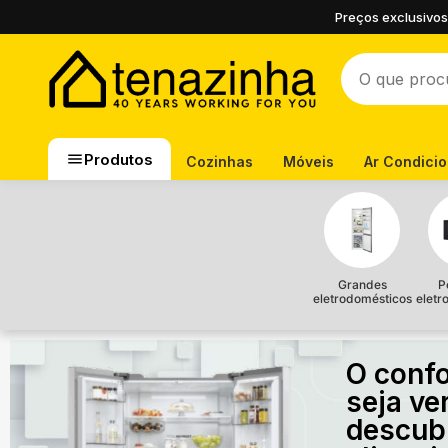
Preços exclusivos
Produtos
Cozinhas
Móveis
Ar Condici
Grandes
P
eletrodomésticos
eletr
O confo
seja ve
descub