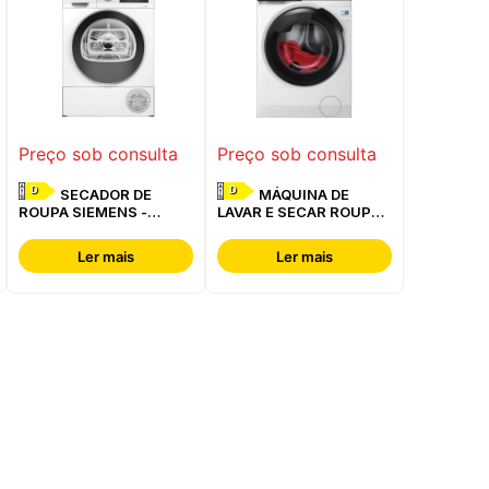
Preço sob consulta
Preço sob consulta
D
D
SECADOR DE
MÁQUINA DE
ROUPA SIEMENS -
LAVAR E SECAR ROUPA
WQ42G200ES
AEG - LWR7304L4B
Ler mais
Ler mais