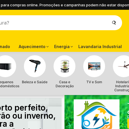
 para compras online. Promoções e campanhas podem não estar disponíve
onado
Aquecimento
Energia
Lavandaria Industrial
equenos
Beleza e Saúde
Casa e
TV e Som
Hotelari
odomésticos
Decoração
Industri
Constru
rto perfeito,
rão ou inverno,
ra a