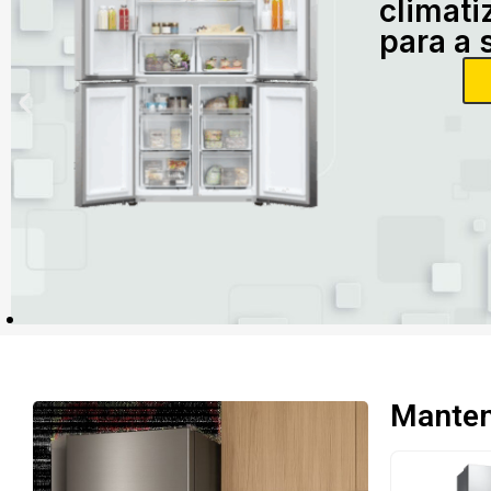
climati
para a 
Mantenh