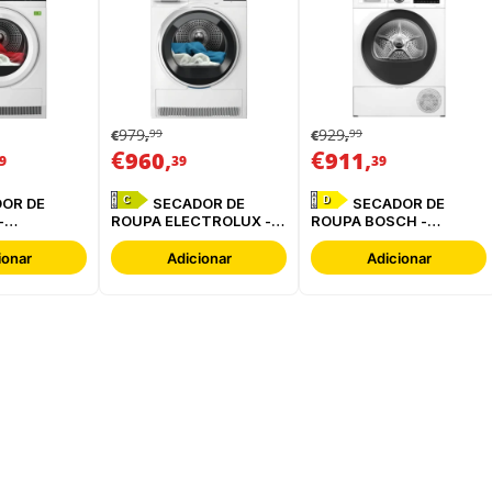
979
929
99
99
€
,
€
,
€
,
€
,
960
911
9
39
39
C
D
SECADOR DE
SECADOR DE
-
ROUPA ELECTROLUX -
ROUPA BOSCH -
BC
EDI629G4BO
WQG24200ES
ionar
Adicionar
Adicionar