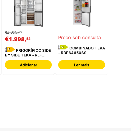
2.399
00
€
,
€
,
Preço sob consulta
1.998
52
C
COMBINADO TEKA
E
FRIGORÍFICO SIDE
- RBF64650SS
BY SIDE TEKA - RLF
85950 GBK
Adicionar
Ler mais