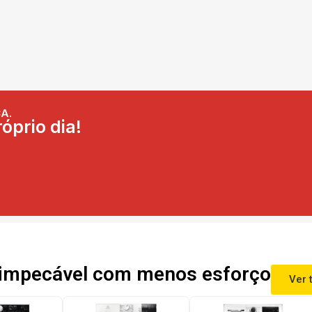
A.
óprio dia!
impecável com menos esforço
Ver 