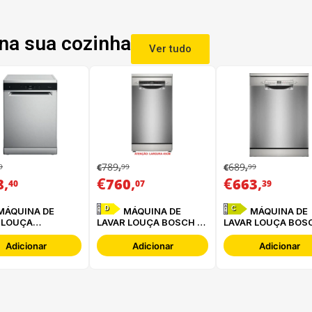
na sua cozinha
Ver tudo
789
689
9
99
99
€
,
€
,
,
€
,
€
,
8
760
663
40
07
39
D
C
MÁQUINA DE
MÁQUINA DE
 LOUÇA
LAVAR LOUÇA BOSCH -
LAVAR LOUÇA BOSC
POOL - WFC
SPS4EMI61E
SMS2HTI06E
P X
Adicionar
Adicionar
Adicionar