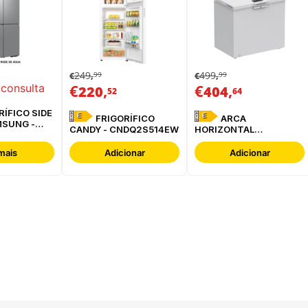
249
499
99
99
€
,
€
,
€
,
€
,
 consulta
220
404
52
64
E
E
FRIGORÍFICO
ARCA
MSUNG -
CANDY - CNDQ2S514EW
HORIZONTAL
ESREF
WHIRLPOOL -
W3RHS24EW
mais
Adicionar
Adicionar