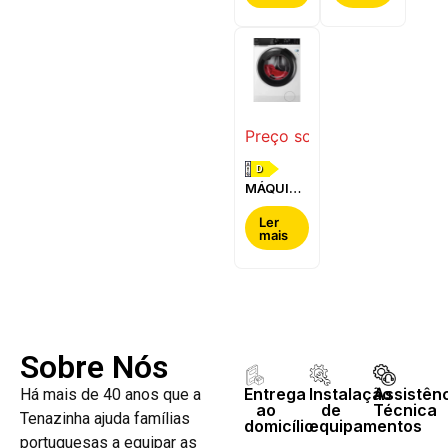
BOSCH -
-
WQG24200ES
WQ42G200ES
Preço sob consulta
D
MÁQUINA
DE LAVAR
E SECAR
Ler
mais
ROUPA
AEG -
LWR7304L4B
Sobre Nós
Entrega
Instalação
Assistên
Há mais de 40 anos que a
ao
de
Técnica
Tenazinha ajuda famílias
domicílio
equipamentos
portuguesas a equipar as