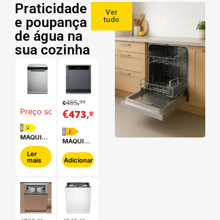
Praticidade
Ver
e poupança
tudo
de água na
sua cozinha
485
99
€
,
€
,
Preço sob consulta
473
05
D
E
MÁQUINA
MÁQUINA
DE LAVAR
DE LAVAR
LOUÇA
Ler
LOUÇA
mais
Adicionar
WHIRLPOOL
HOTPOINT
- WFC
- HBC
3C34 P X
2B+26 B