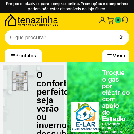
Preços exclusivos para compras online. Promoções e campanhas
podem não estar disponíveis na loja física.
0
Produtos
Menu
Troque
O
o gás
conforto
por
perfeito,
eléctrico
seja
com
apoio
verão
do
ou
Estado
inverno,
Descubra
como
descubra
funciona o