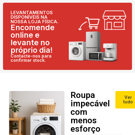
LEVANTAMENTOS
DISPONÍVEIS NA
NOSSA LOJA FÍSICA.
Encomende
online e
levante no
próprio dia!
Contacte-nos para
confirmar stock.
Roupa
Ver
impecável
tudo
com
menos
esforço