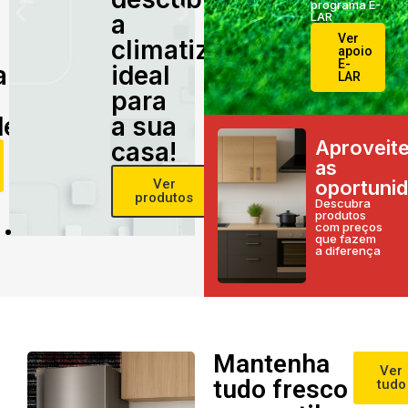
programa E-
a
LAR
Ver
climatização
apoio
E-
alidade
ideal
LAR
para
e!
a sua
Aproveit
casa!
as
Ver
oportuni
produtos
Descubra
produtos
com preços
que fazem
a diferença
Mantenha
Ver
tudo fresco
tudo