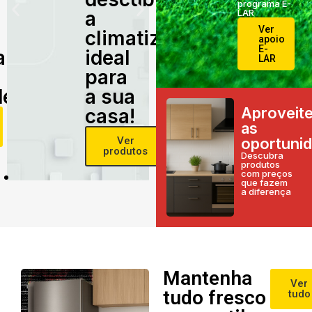
programa E-
a
LAR
Ver
climatização
apoio
E-
alidade
ideal
LAR
para
e!
a sua
Aproveit
casa!
as
Ver
oportuni
produtos
Descubra
produtos
com preços
que fazem
a diferença
Mantenha
Ver
tudo fresco
tudo