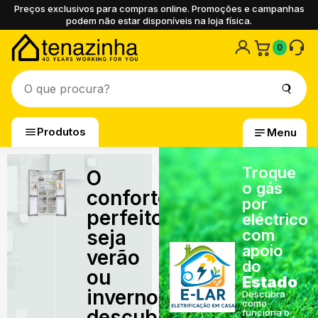
Preços exclusivos para compras online. Promoções e campanhas
podem não estar disponíveis na loja física.
0
Produtos
Menu
Troque
O
o gás
conforto
por
perfeito,
eléctrico
seja
com
apoio
verão
do
ou
Estado
inverno,
Descubra
como
descubra
funciona o