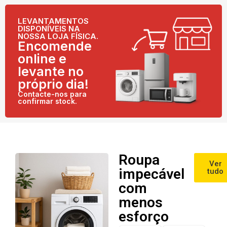
LEVANTAMENTOS
DISPONÍVEIS NA
NOSSA LOJA FÍSICA.
Encomende
online e
levante no
próprio dia!
Contacte-nos para
confirmar stock.
Roupa
Ver
impecável
tudo
com
menos
esforço