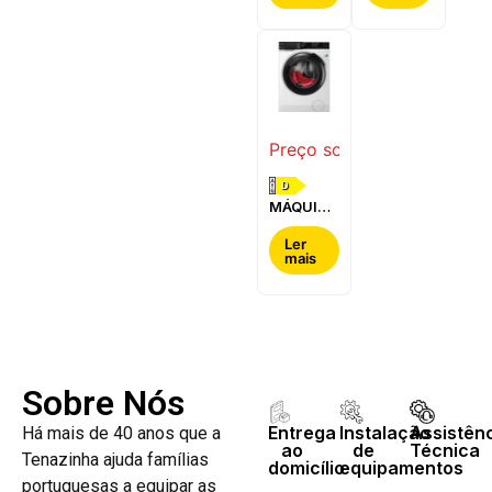
BOSCH -
-
WQG24200ES
WQ42G200ES
Preço sob consulta
D
MÁQUINA
DE LAVAR
E SECAR
Ler
mais
ROUPA
AEG -
LWR7304L4B
Sobre Nós
Entrega
Instalação
Assistên
Há mais de 40 anos que a
ao
de
Técnica
Tenazinha ajuda famílias
domicílio
equipamentos
portuguesas a equipar as