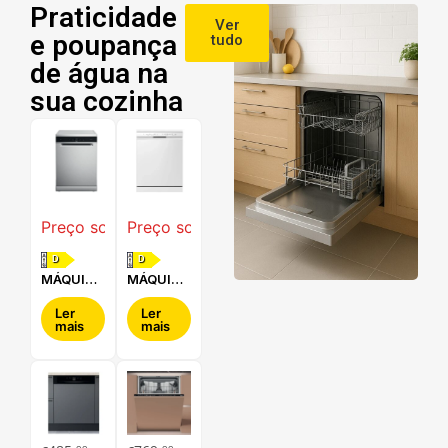
Praticidade
Ver
e poupança
tudo
de água na
sua cozinha
Preço sob consulta
Preço sob consulta
D
D
MÁQUINA
MÁQUINA
DE LAVAR
DE LAVAR
LOUÇA
LOUÇA
Ler
Ler
mais
mais
WHIRLPOOL
LG -
- WFC
DF242FW
3C34 P X