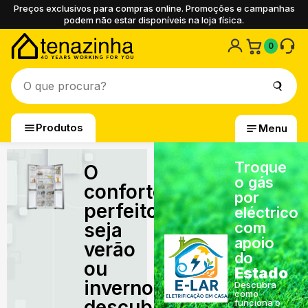
Preços exclusivos para compras online. Promoções e campanhas
podem não estar disponíveis na loja física.
0
Produtos
Menu
Troque
O
o gás
conforto
por
perfeito,
eléctrico
seja
com
apoio
verão
do
ou
Estado
inverno,
Descubra
como
descubra
funciona o