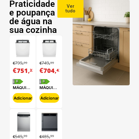
Praticidade
Ver
e poupança
tudo
de água na
sua cozinha
799
749
99
99
€
,
€
,
€
,
€
,
751
704
33
43
B
B
MÁQUINA
MÁQUINA
DE LAVAR
DE LAVAR
LOUÇA
LOUÇA
Adicionar
Adicionar
ELECTROLUX
ELECTROLUX
-
-
E62LB202S
E62LB100S
549
485
99
99
€
,
€
,