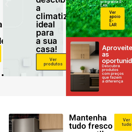
programa E-
a
LAR
Ver
climatização
apoio
E-
alidade
ideal
LAR
para
e!
a sua
Aproveit
casa!
as
Ver
oportuni
produtos
Descubra
produtos
com preços
que fazem
a diferença
Mantenha
Ver
tudo fresco
tudo