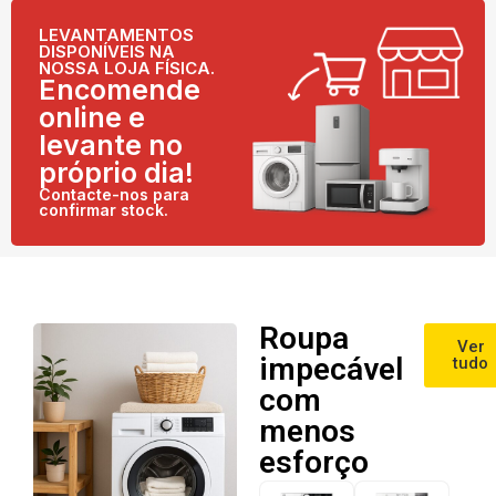
LEVANTAMENTOS
DISPONÍVEIS NA
NOSSA LOJA FÍSICA.
Encomende
online e
levante no
próprio dia!
Contacte-nos para
confirmar stock.
Roupa
Ver
impecável
tudo
com
menos
esforço