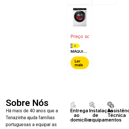
WQG24200ES
WQ42G200ES
Preço sob consulta
D
MÁQUINA
DE LAVAR
E SECAR
Ler
mais
ROUPA
AEG -
LWR7304L4B
Sobre Nós
Entrega
Instalação
Assistên
Há mais de 40 anos que a
ao
de
Técnica
Tenazinha ajuda famílias
domicílio
equipamentos
portuguesas a equipar as