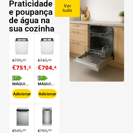
Praticidade
Ver
e poupança
tudo
de água na
sua cozinha
799
749
99
99
€
,
€
,
€
,
€
,
751
704
33
43
B
B
MÁQUINA
MÁQUINA
DE LAVAR
DE LAVAR
LOUÇA
LOUÇA
Adicionar
Adicionar
ELECTROLUX
ELECTROLUX
-
-
E62LB202S
E62LB100S
549
789
99
99
€
,
€
,