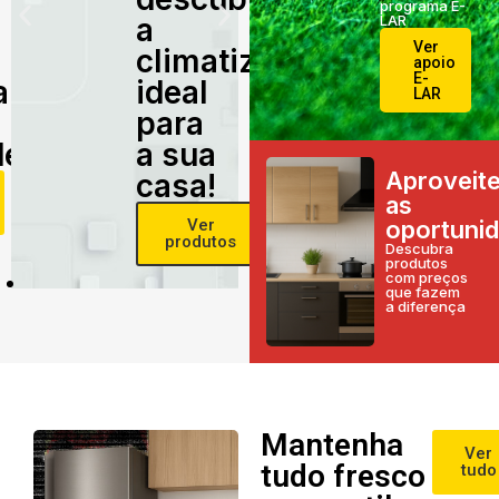
programa E-
a
LAR
Ver
climatização
apoio
E-
alidade
ideal
LAR
para
e!
a sua
Aproveit
casa!
as
Ver
oportuni
produtos
Descubra
produtos
com preços
que fazem
a diferença
Mantenha
Ver
tudo fresco
tudo