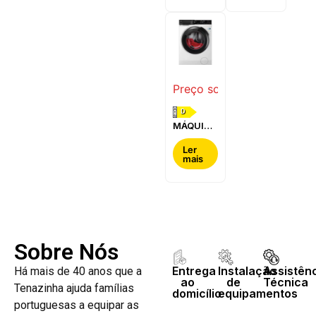
WQG24200ES
WQ42G200ES
Preço sob consulta
D
MÁQUINA
DE LAVAR
E SECAR
Ler
mais
ROUPA
AEG -
LWR7304L4B
Sobre Nós
Entrega
Instalação
Assistên
Há mais de 40 anos que a
ao
de
Técnica
Tenazinha ajuda famílias
domicílio
equipamentos
portuguesas a equipar as