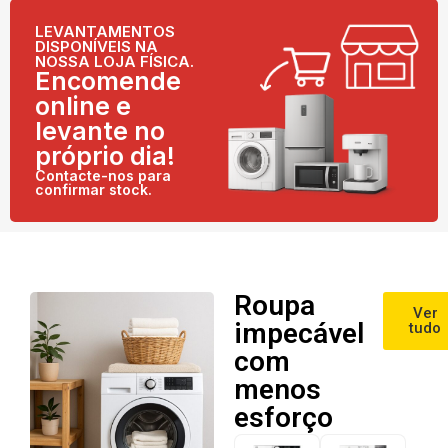
LEVANTAMENTOS
DISPONÍVEIS NA
NOSSA LOJA FÍSICA.
Encomende
online e
levante no
próprio dia!
Contacte-nos para
confirmar stock.
Roupa
Ver
impecável
tudo
com
menos
esforço