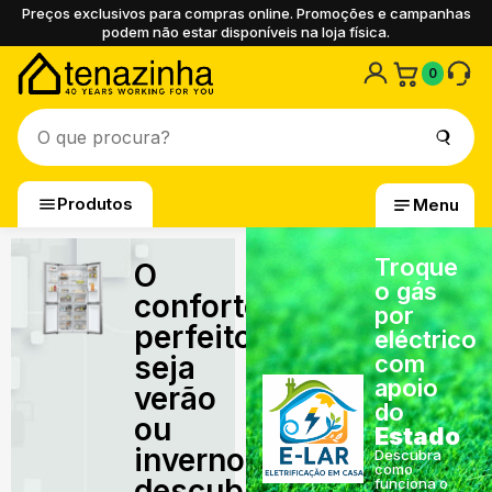
Preços exclusivos para compras online. Promoções e campanhas
podem não estar disponíveis na loja física.
0
Produtos
Menu
Troque
O
o gás
conforto
por
perfeito,
eléctrico
seja
com
apoio
verão
do
ou
Estado
inverno,
Descubra
como
descubra
funciona o